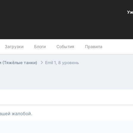
Уж
Загрузки
Блоги
События
Правила
 (Тяжёлые танки)
Emil 1, 8 уровень
ашей жалобой.