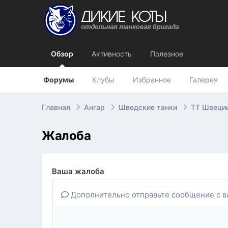
Обзор
Активность
Полезное
Форумы
Клубы
Избранное
Галерея
Главная
Ангар
Шведские танки
ТТ Швеции
Жалоба
Ваша жалоба
Дополнительно отправьте сообщение с в