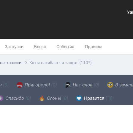
Уж
Загрузки
Блоги
События
Правила
онетехники
Коты нагибают и тащат (1.10*)
ен
(0)
Пригорело!
(0)
Нет слов
(0)
В замеш
Спасибо
(0)
Огонь!
(0)
Нравится
(11)