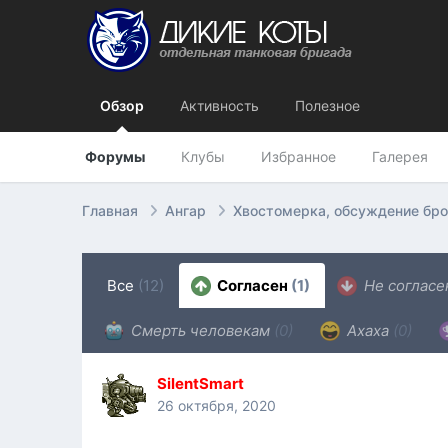
Обзор
Активность
Полезное
Форумы
Клубы
Избранное
Галерея
Главная
Ангар
Хвостомерка, обсуждение бр
Все
(12)
Согласен
(1)
Не соглас
Смерть человекам
(0)
Ахаха
(0)
SilentSmart
26 октября, 2020