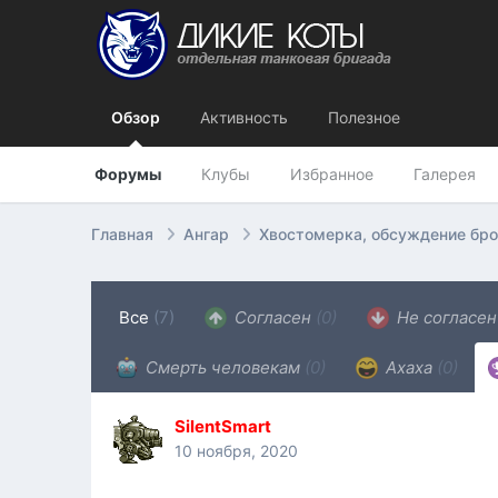
Обзор
Активность
Полезное
Форумы
Клубы
Избранное
Галерея
Главная
Ангар
Хвостомерка, обсуждение бр
Все
(7)
Согласен
(0)
Не согласе
Смерть человекам
(0)
Ахаха
(0)
SilentSmart
10 ноября, 2020