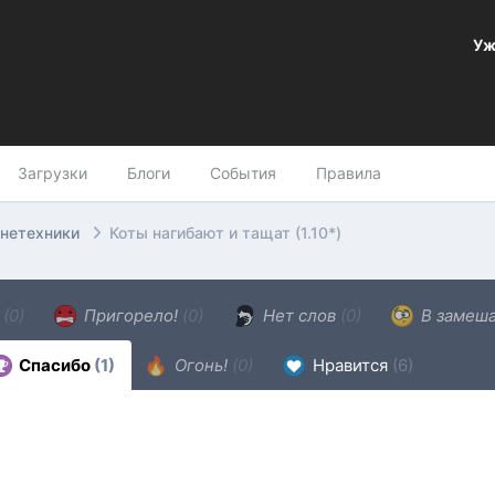
Уж
Загрузки
Блоги
События
Правила
онетехники
Коты нагибают и тащат (1.10*)
н
(0)
Пригорело!
(0)
Нет слов
(0)
В замеш
Спасибо
(1)
Огонь!
(0)
Нравится
(6)