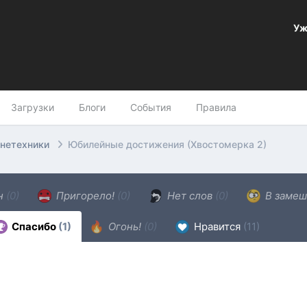
Уж
Загрузки
Блоги
События
Правила
онетехники
Юбилейные достижения (Хвостомерка 2)
ен
(0)
Пригорело!
(0)
Нет слов
(0)
В замеш
Спасибо
(1)
Огонь!
(0)
Нравится
(11)