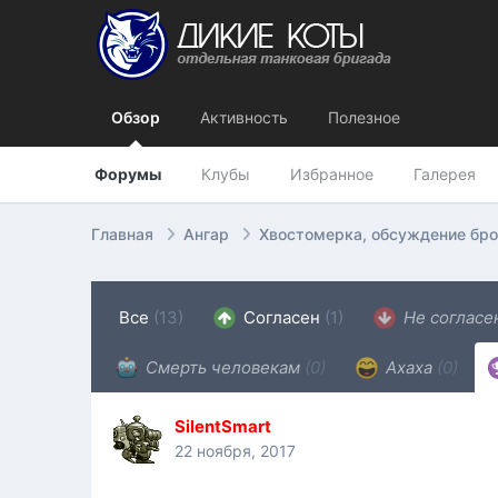
Обзор
Активность
Полезное
Форумы
Клубы
Избранное
Галерея
Главная
Ангар
Хвостомерка, обсуждение бр
Все
(13)
Согласен
(1)
Не соглас
Смерть человекам
(0)
Ахаха
(0)
SilentSmart
22 ноября, 2017