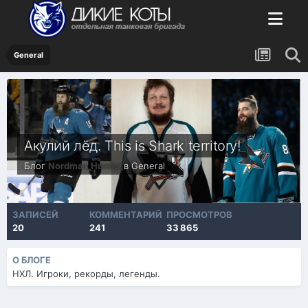
General
Акулий лёд. This is Shark territory!
Блог
Nordmar_Hunter
в
General
ЗАПИСЕЙ
КОММЕНТАРИЙ
ПРОСМОТРОВ
20
241
33 865
О БЛОГЕ
НХЛ. Игроки, рекорды, легенды.