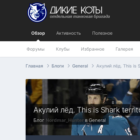
Обзор
Активность
Полезное
Форумы
Клубы
Избранное
Галерея
Главная
Блоги
General
Акулий лёд. This is S
Акулий лёд. This is Shark territ
Блог
Nordmar_Hunter
в
General