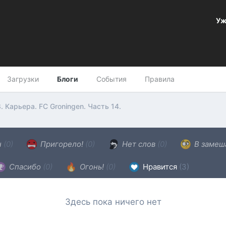
Уж
Загрузки
Блоги
События
Правила
. Карьера. FC Groningen. Часть 14.
н
(0)
Пригорело!
(0)
Нет слов
(0)
В замеш
Спасибо
(0)
Огонь!
(0)
Нравится
(3)
Здесь пока ничего нет