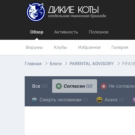
Обзор
Активность
Полезное
Форумы
Клубы
Избранное
Галерея
Главная
Блоги
PARENTAL ADVISORY
FIFA18
Все
(3)
Согласен
(0)
Не согласе
Смерть человекам
(0)
Ахаха
(0)