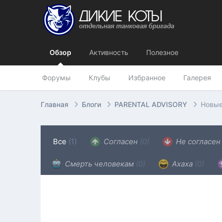
Обзор
Активность
Полезное
Форумы
Клубы
Избранное
Галерея
Главная
Блоги
PARENTAL ADVISORY
Новы
Все
(1)
Согласен
(0)
Не согласе
Смерть человекам
(0)
Ахаха
(0)