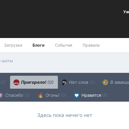
Уж
Загрузки
Блоги
События
Правила
е шоты
н
(0)
Пригорело!
(0)
Нет слов
(0)
В замеш
Спасибо
(0)
Огонь!
(0)
Нравится
(1)
Здесь пока ничего нет