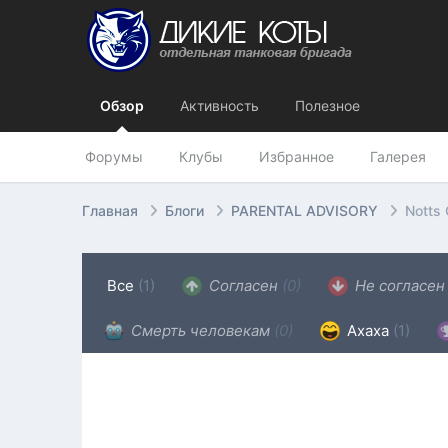
Обзор
Активность
Полезное
Форумы
Клубы
Избранное
Галерея
Главная
Блоги
PARENTAL ADVISORY
Notts 
Все
(1)
Согласен
(0)
Не согласе
Смерть человекам
(0)
Ахаха
(1)