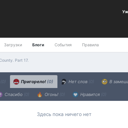
Уж
Загрузки
Блоги
События
Правила
County. Part 17.
н
(0)
Пригорело!
(0)
Нет слов
(0)
В замеш
Спасибо
(0)
Огонь!
(0)
Нравится
(0)
Здесь пока ничего нет