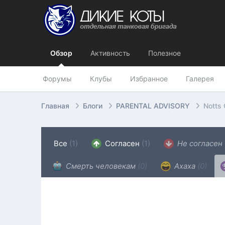
Обзор
Активность
Полезное
Форумы
Клубы
Избранное
Галерея
Главная
Блоги
PARENTAL ADVISORY
Notts 
Все
(1)
Согласен
(1)
Не согласен
Смерть человекам
(0)
Ахаха
(0)