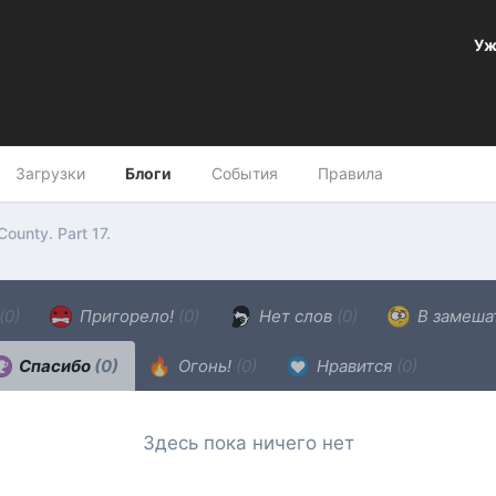
Уж
Загрузки
Блоги
События
Правила
County. Part 17.
(0)
Пригорело!
(0)
Нет слов
(0)
В замеша
Спасибо
(0)
Огонь!
(0)
Нравится
(0)
Здесь пока ничего нет