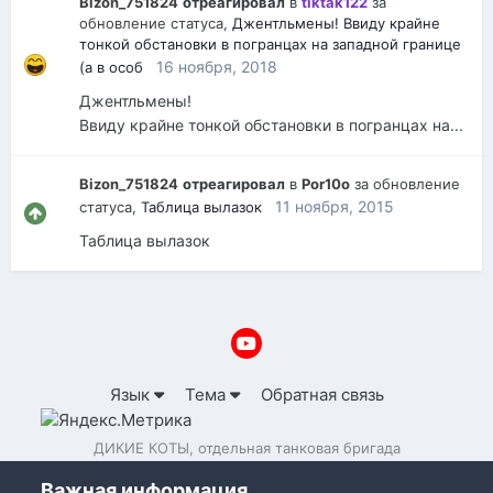
Bizon_751824
отреагировал
в
tiktak122
за
обновление статуса,
Джентльмены! Ввиду крайне
тонкой обстановки в погранцах на западной границе
16 ноября, 2018
(а в особ
Джентльмены!
Ввиду крайне тонкой обстановки в погранцах на...
Bizon_751824
отреагировал
в
Por10o
за обновление
11 ноября, 2015
статуса,
Таблица вылазок
Таблица вылазок
Язык
Тема
Обратная связь
ДИКИЕ КОТЫ, отдельная танковая бригада
Powered by Invision Community
Важная информация