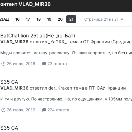
контент VLAD_MIR36
АЗАД
16
17
18
19
20
21
Страница 21 из 21
BatChatilion 25t ap(Не-до-Бат)
VLAD_MIR36
ответил
_YaGRR_
тема в
СТ Франции (Средние
Моды появятся, катану-расскажу. Лт-шки непростые, но без них
26 июля, 2016
73 ответа
S35 CA
VLAD_MIR36
ответил
der_Kraken
тема в
ПТ-САУ Франции
И ту и другую. По настроению. Но, по ощущениям, у 105мм пол
26 июля, 2016
224 ответа
S35 CA