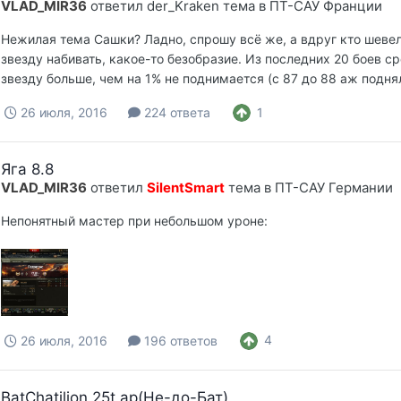
VLAD_MIR36
ответил
der_Kraken
тема в
ПТ-САУ Франции
Нежилая тема Сашки? Ладно, спрошу всё же, а вдруг кто шевели
звезду набивать, какое-то безобразие. Из последних 20 боев ср
звезду больше, чем на 1% не поднимается (с 87 до 88 аж подня
1
26 июля, 2016
224 ответа
Яга 8.8
VLAD_MIR36
ответил
SilentSmart
тема в
ПТ-САУ Германии
Непонятный мастер при небольшом уроне:
4
26 июля, 2016
196 ответов
BatChatilion 25t ap(Не-до-Бат)