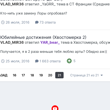
VLAD_MIR36
ответил
_YaGRR_
тема в
СТ Франции (Средние
Кто-нить уже замену Лоры опробовал?
26 июля, 2016
73 ответа
Юбилейные достижения (Хвостомерка 2)
VLAD_MIR36
ответил
YAR_bear_
тема в
Хвостомерка, обсу
Получается, я в 2 раза меньше тебя люблю арты? Обидно аж((
5
25 июля, 2016
1 663 ответа
АЗАД
16
17
18
19
20
21
Страница 21 из 21