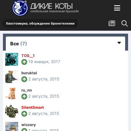
Хвостомерка, обсуждение бронетехники
Все
(7)
TOS__1
19 января, 2017
buruktal
2 августа, 2015
ru_nn
2 августа, 2015
SilentSmart
2 августа, 2015
wizzary
1 августа, 2015