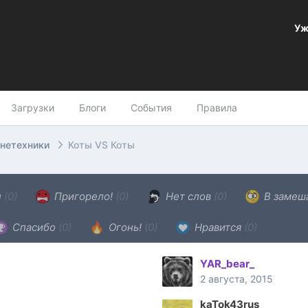
Уж
Загрузки
Блоги
События
Правила
онетехники
Коты VS Коты
н
(0)
Пригорело!
(0)
Нет слов
(0)
В замеш
Спасибо
(0)
Огонь!
(0)
Нравится
(0)
YAR_bear_
2 августа, 2015
kaTok43rus