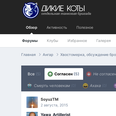
Обзор
Активность
Полезное
Форумы
Клубы
Избранное
Галерея
Главная
Ангар
Хвостомерка, обсуждение бр
Все
(5)
Согласен
(5)
Не согласе
Смерть человекам
(0)
Ахаха
(0)
SoyuzTM
2 августа, 2015
Yawa_Artillerist