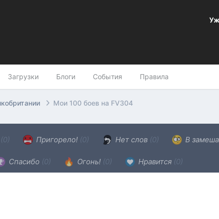
Уж
Загрузки
Блоги
События
Правила
икобритании
Мои 100 боев на FV304
н
(0)
Пригорело!
(0)
Нет слов
(0)
В замеша
Спасибо
(0)
Огонь!
(0)
Нравится
(0)