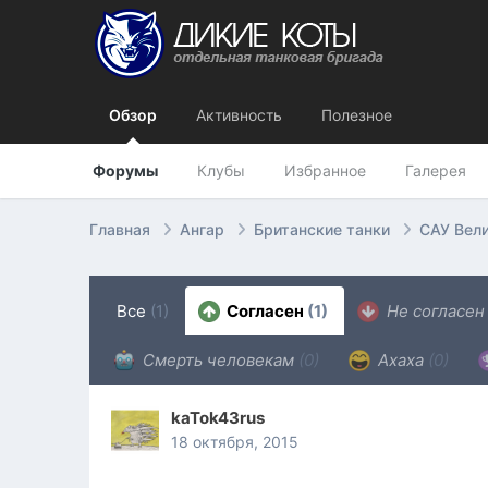
Обзор
Активность
Полезное
Форумы
Клубы
Избранное
Галерея
Главная
Ангар
Британские танки
САУ Вел
Все
(1)
Согласен
(1)
Не согласе
Смерть человекам
(0)
Ахаха
(0)
kaTok43rus
18 октября, 2015