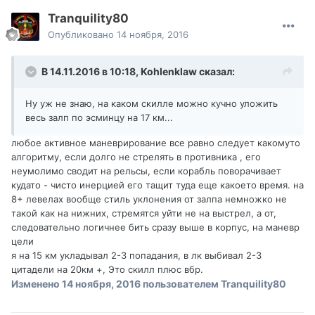
Tranquility80
Опубликовано
14 ноября, 2016
В 14.11.2016 в 10:18,
Kohlenklaw
сказал:
Ну уж не знаю, на каком скилле можно кучно уложить
весь залп по эсминцу на 17 км...
любое активное маневрирование все равно следует какомуто
алгоритму, если долго не стрелять в противника , его
неумолимо сводит на рельсы, если корабль поворачивает
кудато - чисто инерцией его тащит туда еще какоето время. на
8+ левелах вообще стиль уклонения от залпа немножко не
такой как на нижних, стремятся уйти не на выстрел, а от,
следовательно логичнее бить сразу выше в корпус, на маневр
цели
я на 15 км укладывал 2-3 попадания, в лк выбивал 2-3
цитадели на 20км +, Это скилл плюс вбр.
Изменено
14 ноября, 2016
пользователем Tranquility80