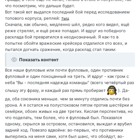
что посмотрим, что дальше будет.
Вот такой вот выдался последний бой перед исследованием
топового корпуса, реплей:
тыц
Сначала, как обычно, медленно шёл, редко кого видел, ещё
реже стрелял, и ещё реже попадал. И вдруг из победного
расклада бой превратился в неоднозначный. Я как-то в
попытке обойти вражеские крейсера отдалился ото всех, и
пытался догнать сражение, когда расклад стал таким:
Показать контент
Все наши фулловые или почти фулловые, один противник
фулловый и один покоцанный на треть. И вдруг - как гром с
неба "Вы - последняя надежда команды" (всего четвёртый раз
слышу эту фразу, и каждый раз прямь пробирает
). Да-
да, оба союзника меньше. чем за минуту отдались почти без
урона. А я остался на полустоковом пятом против шестёрки и
семёрки, обоих живых на две третих. Кислая перспектива, но
что поделать, тем более, что я фулловый был. Показался
одному, скрылся за островом, остановился, выждал и врубил
задний ход. Повезло вдвойне: во-первых, что противники
выперлись на меня сами, хотя был шанс, что обойдут, во-