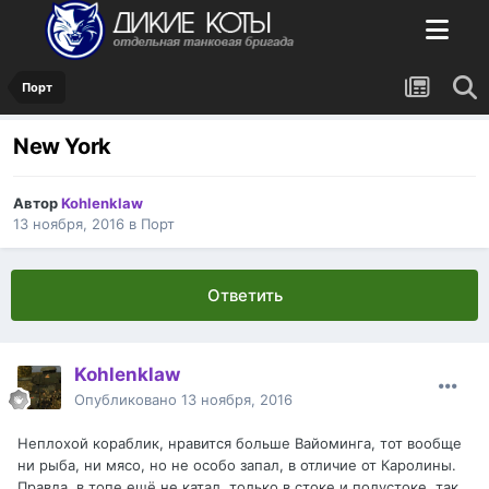
Порт
New York
Автор
Kohlenklaw
13 ноября, 2016
в
Порт
Ответить
Kohlenklaw
Опубликовано
13 ноября, 2016
Неплохой кораблик, нравится больше Вайоминга, тот вообще
ни рыба, ни мясо, но не особо запал, в отличие от Каролины.
Правда, в топе ещё не катал, только в стоке и полустоке, так