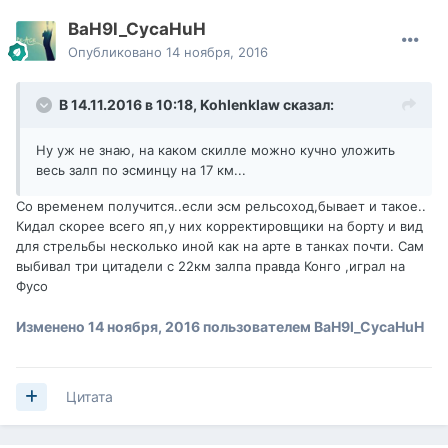
BaH9l_CycaHuH
Опубликовано
14 ноября, 2016
В 14.11.2016 в 10:18,
Kohlenklaw
сказал:
Ну уж не знаю, на каком скилле можно кучно уложить
весь залп по эсминцу на 17 км...
Со временем получится..если эсм рельсоход,бывает и такое..
Кидал скорее всего яп,у них корректировщики на борту и вид
для стрельбы несколько иной как на арте в танках почти. Сам
выбивал три цитадели с 22км залпа правда Конго ,играл на
Фусо
Изменено
14 ноября, 2016
пользователем BaH9l_CycaHuH
Цитата