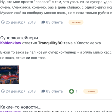
Ну, это мне просто "повезло" с тем, что уголь из-за супера удв
очень. Снежинки, конечно, раз в день сбиваю, с одного-двух кор
Мусаси ещё за свободку можно взять, но я пока только рубеж в
25 декабря, 2018
63 ответа
халява
Суперконтейнеры
Kohlenklaw
ответил
Tranquility80
тема в
Хвостомерка
В-кои то веки выпал новый суперконтейнер - и опять мимо кассы
не знаю, стоит ли оно того.
1
24 декабря, 2018
63 ответа
халява
Какие-то новости...