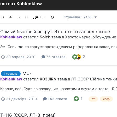
контент Kohlenklaw
3
4
5
6
ДАЛЕЕ
Страница 1 из 20
Самый быстрый рекрут. Это что-то запредельное.
Kohlenklaw
ответил
Soich
тема в
Хвостомерка, обсуждение
Эм. Соич где-то торгует прохождением рефералок на заказ, или 
2
30 апреля, 2020
75 ответов
МС-1
1 уровень
Kohlenklaw
ответил
K03JIRN
тема в
ЛТ СССР (Лёгкие танки
Короче, всё. Судя по последним новостям и слухам с теста - RI
1
31 декабря, 2019
143 ответа
лт
ссср
Т-116 (СССР, ЛТ-3, прем)