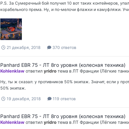
P.S. За Сумеречный бой получил 10 вот таких контейнеров, упал
корабельного према. Ну, и по-мелочи флажки и камуфляжи. Учит
21 декабря, 2018
370 ответов
Panhard EBR 75 - ЛТ 8го уровня (колесная техника)
Kohlenklaw
ответил
yridro
тема в
ЛТ Франции (Лёгкие танк
Ну, ты ж сказал: у противников 50% экипаж. Значит, если у прот
50% экипаж.
19 декабря, 2018
119 ответов
Panhard EBR 75 - ЛТ 8го уровня (колесная техника)
Kohlenklaw
ответил
yridro
тема в
ЛТ Франции (Лёгкие танк