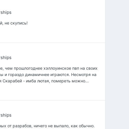
rships
й, не скупись!
rships
е, чем прошлогоднее хэллоуинское пвп на своих
ы и гораздо динамичнее играются. Несмотря на
ся Скарабей - имба лютая, помереть можно...
rships
ых от разрабов, ничего не выпало, как обычно.