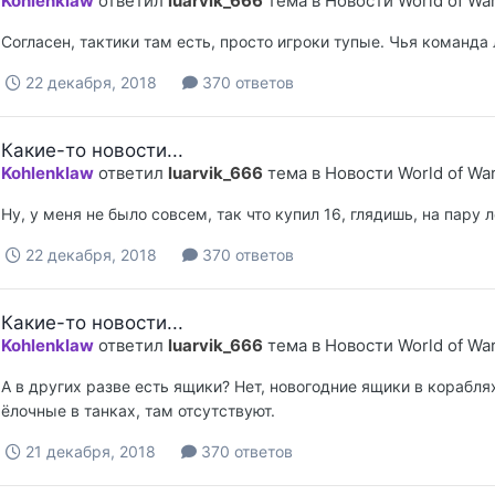
Kohlenklaw
ответил
luarvik_666
тема в
Новости World of Wa
Согласен, тактики там есть, просто игроки тупые. Чья команда 
22 декабря, 2018
370 ответов
Какие-то новости...
Kohlenklaw
ответил
luarvik_666
тема в
Новости World of Wa
Ну, у меня не было совсем, так что купил 16, глядишь, на пару л
22 декабря, 2018
370 ответов
Какие-то новости...
Kohlenklaw
ответил
luarvik_666
тема в
Новости World of Wa
А в других разве есть ящики? Нет, новогодние ящики в кораблях
ёлочные в танках, там отсутствуют.
21 декабря, 2018
370 ответов