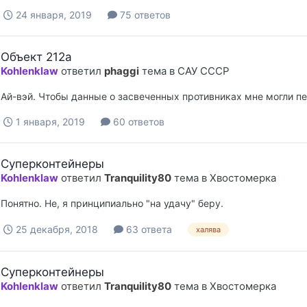
24 января, 2019
75 ответов
Объект 212а
Kohlenklaw
ответил
phaggi
тема в
САУ СССР
Ай-вэй. Чтобы данные о засвеченных противниках мне могли п
1 января, 2019
60 ответов
Суперконтейнеры
Kohlenklaw
ответил
Tranquility80
тема в
Хвостомерка
Понятно. Не, я принципиально "на удачу" беру.
25 декабря, 2018
63 ответа
халява
Суперконтейнеры
Kohlenklaw
ответил
Tranquility80
тема в
Хвостомерка