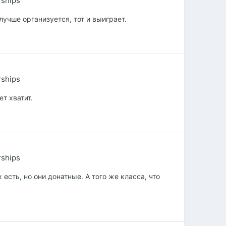
rships
лучше организуется, тот и выиграет.
rships
ет хватит.
rships
 есть, но они донатные. А того же класса, что