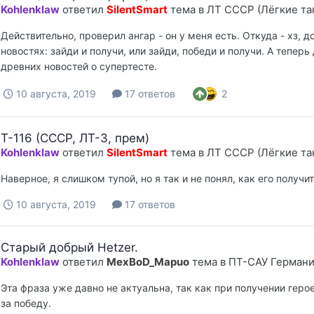
Kohlenklaw
ответил
SilentSmart
тема в
ЛТ СССР (Лёгкие та
Действительно, проверил ангар - он у меня есть. Откуда - хз, 
новостях: зайди и получи, или зайди, победи и получи. А тепер
древних новостей о супертесте.
2
10 августа, 2019
17 ответов
Т-116 (СССР, ЛТ-3, прем)
Kohlenklaw
ответил
SilentSmart
тема в
ЛТ СССР (Лёгкие та
Наверное, я слишком тупой, но я так и не понял, как его получи
10 августа, 2019
17 ответов
Старый добрый Hetzer.
Kohlenklaw
ответил
MexBoD_Mapuo
тема в
ПТ-САУ Герман
Эта фраза уже давно не актуальна, так как при получении геро
за победу.