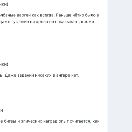
нки)
долбаные варгеи как всегда. Раньше чётко было в
ь даже гугление ни хрена не показывает, кроме
нки)
ть. Даже заданий никаких в ангаре нет.
ии
ев битвы и эпических наград опыт считается, как