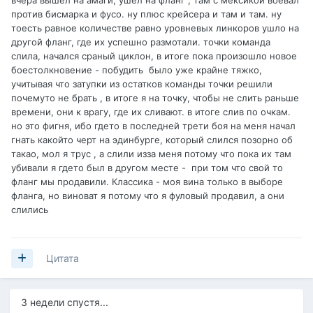
вчера вышел на амаги, ушел на фланг , там с мексикой воевал
против бисмарка и фусо. ну плюс крейсера и там и там. ну
тоесть равное количестве равно уровневых линкоров ушло на
другой фланг, где их успешно размотали. точки команда
слила, начался сраный циклон, в итоге пока произошло новое
боестолкновение - побудить было уже крайне тяжко,
учитывая что затупки из остатков команды точки решили
почемуто не брать , в итоге я на точку, чтобы не слить раньше
времени, они к врагу, где их сливают. в итоге слив по очкам.
но это фигня, ибо гдето в последней трети боя на меня начал
гнать какойто черт на эдинбурге, который слился позорно об
такао, мол я трус , а слили изза меня потому что пока их там
убивали я гдето был в другом месте - при том что свой то
фланг мы продавили. Классика - моя вина только в выборе
фланга, но виноват я потому что я фуловый продавил, а они
слились
Цитата
3 недели спустя...