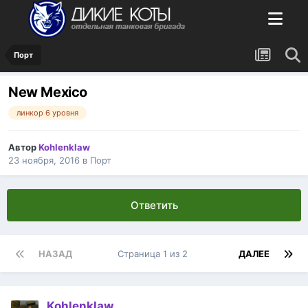
Порт
New Mexico
линкор 6 уровня
Автор
Kohlenklaw
23 ноября, 2016
в
Порт
Ответить
НАЗАД
Страница 1 из 2
ДАЛЕЕ
Kohlenklaw