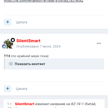
https://vk.com/mirtankov?w=wall-9159189_19214042
.
Цитата
SilentSmart
Опубликовано
7 июня, 2024
ТТХ
(по крайней мере пока)
Показать контент
Цитата
1 г.
SilentSmart
изменил название на
BZ-74-1 (Китай,