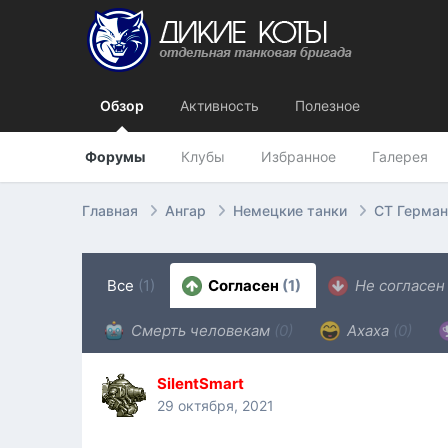
Обзор
Активность
Полезное
Форумы
Клубы
Избранное
Галерея
Главная
Ангар
Немецкие танки
СТ Герман
Все
(1)
Согласен
(1)
Не согласе
Смерть человекам
(0)
Ахаха
(0)
SilentSmart
29 октября, 2021