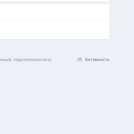
ионный, гидропневматика)
Активность