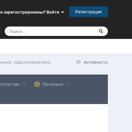
Регистрация
е зарегистрированы? Войти
ионный, гидропневматика)
Активность
тельстве
(0)
Печально
(0)