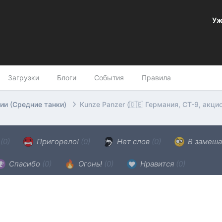
Уж
Загрузки
Блоги
События
Правила
ии (Средние танки)
Kunze Panzer (🇩🇪 Германия, СТ-9, акц
н
(0)
Пригорело!
(0)
Нет слов
(0)
В замеша
Спасибо
(0)
Огонь!
(0)
Нравится
(0)