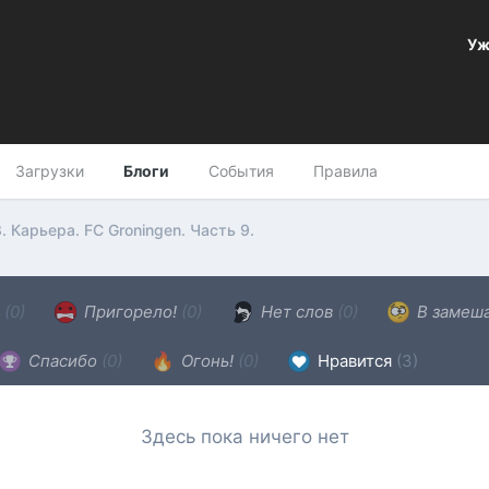
Уж
Загрузки
Блоги
События
Правила
. Карьера. FC Groningen. Часть 9.
н
(0)
Пригорело!
(0)
Нет слов
(0)
В замеш
Спасибо
(0)
Огонь!
(0)
Нравится
(3)
Здесь пока ничего нет