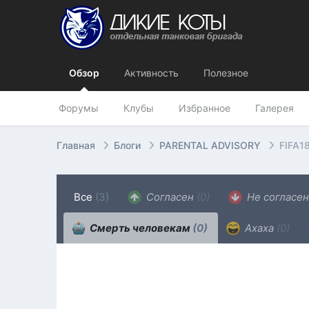
Обзор
Активность
Полезное
Форумы
Клубы
Избранное
Галерея
Главная
Блоги
PARENTAL ADVISORY
FIFA18
Все
(3)
Согласен
(0)
Не согласе
Смерть человекам
(0)
Ахаха
(0)