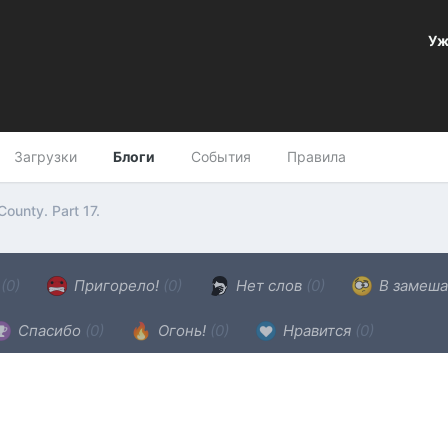
Уж
Загрузки
Блоги
События
Правила
County. Part 17.
н
(0)
Пригорело!
(0)
Нет слов
(0)
В замеша
Спасибо
(0)
Огонь!
(0)
Нравится
(0)