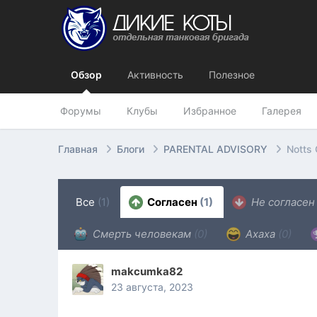
Обзор
Активность
Полезное
Форумы
Клубы
Избранное
Галерея
Главная
Блоги
PARENTAL ADVISORY
Notts 
Все
(1)
Согласен
(1)
Не согласе
Смерть человекам
(0)
Ахаха
(0)
makcumka82
23 августа, 2023