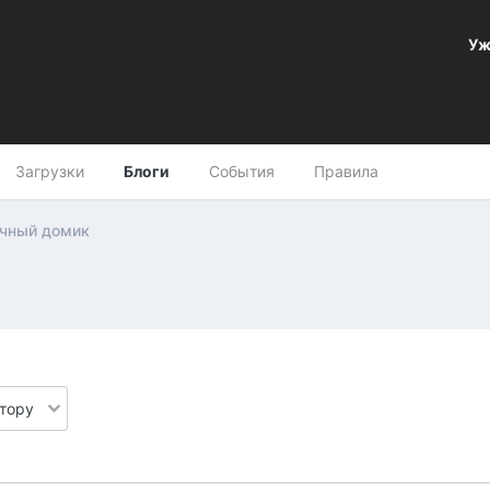
Уж
Загрузки
Блоги
События
Правила
чный домик