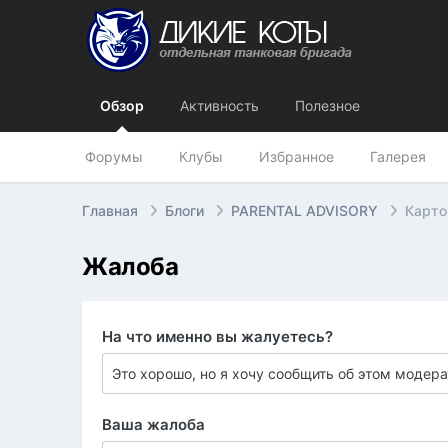
Обзор
Активность
Полезное
Форумы
Клубы
Избранное
Галерея
Главная
Блоги
PARENTAL ADVISORY
Карто
Жалоба
На что именно вы жалуетесь?
Ваша жалоба