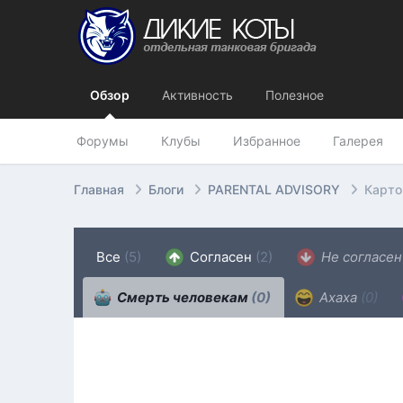
Обзор
Активность
Полезное
Форумы
Клубы
Избранное
Галерея
Главная
Блоги
PARENTAL ADVISORY
Карто
Все
(5)
Согласен
(2)
Не согласе
Смерть человекам
(0)
Ахаха
(0)