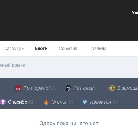
Уж
Загрузки
Блоги
События
Правила
чный домик
н
(0)
Пригорело!
(0)
Нет слов
(0)
В замеш
Спасибо
(3)
Огонь!
(0)
Нравится
(0)
Здесь пока ничего нет