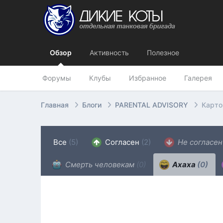
Обзор
Активность
Полезное
Форумы
Клубы
Избранное
Галерея
Главная
Блоги
PARENTAL ADVISORY
Карто
Все
(5)
Согласен
(2)
Не согласе
Смерть человекам
(0)
Ахаха
(0)