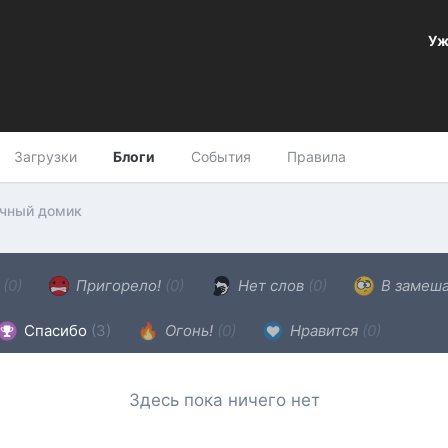
Уж
Загрузки
Блоги
События
Правила
чный домик
н
(0)
Пригорело!
(0)
Нет слов
(0)
В замеш
Спасибо
(3)
Огонь!
(0)
Нравится
(0)
Здесь пока ничего нет