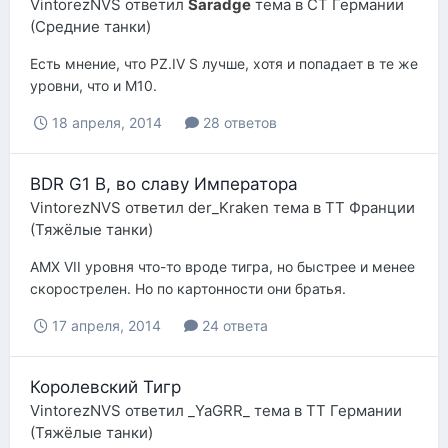
VintorezNVS
ответил
Saradge
тема в
СТ Германии
(Средние танки)
Есть мнение, что PZ.IV S лучше, хотя и попадает в те же
уровни, что и М10.
18 апреля, 2014
28 ответов
BDR G1 B, во славу Императора
VintorezNVS
ответил
der_Kraken
тема в
ТТ Франции
(Тяжёлые танки)
AMX VII уровня что-то вроде тигра, но быстрее и менее
скорострелен. Но по картонности они братья.
17 апреля, 2014
24 ответа
Королевский Тигр
VintorezNVS
ответил
_YaGRR_
тема в
ТТ Германии
(Тяжёлые танки)