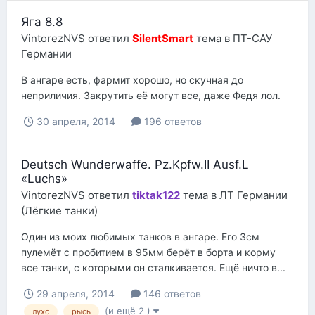
Яга 8.8
VintorezNVS
ответил
SilentSmart
тема в
ПТ-САУ
Германии
В ангаре есть, фармит хорошо, но скучная до
неприличия. Закрутить её могут все, даже Федя лол.
30 апреля, 2014
196 ответов
Deutsch Wunderwaffe. Pz.Kpfw.II Ausf.L
«Luchs»
VintorezNVS
ответил
tiktak122
тема в
ЛТ Германии
(Лёгкие танки)
Один из моих любимых танков в ангаре. Его 3см
пулемёт с пробитием в 95мм берёт в борта и корму
все танки, с которыми он сталкивается. Ещё ничто в...
29 апреля, 2014
146 ответов
(и ещё 2 )
лухс
рысь