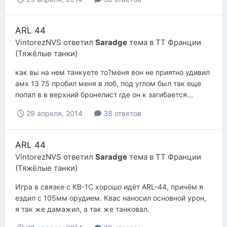
ARL 44
VintorezNVS
ответил
Saradge
тема в
ТТ Франции
(Тяжёлые танки)
как вы на нем танкуете то?меня вон не приятно удивил
амх 13 75 пробил меня в лоб, под углом был так еще
попал в в верхний бронелист где он к загибается...
29 апреля, 2014
38 ответов
ARL 44
VintorezNVS
ответил
Saradge
тема в
ТТ Франции
(Тяжёлые танки)
Игра в связке с КВ-1С хорошо идёт ARL-44, причём я
ездил с 105мм орудием. Квас наносил основной урон,
я так же дамажил, а так же танковал.