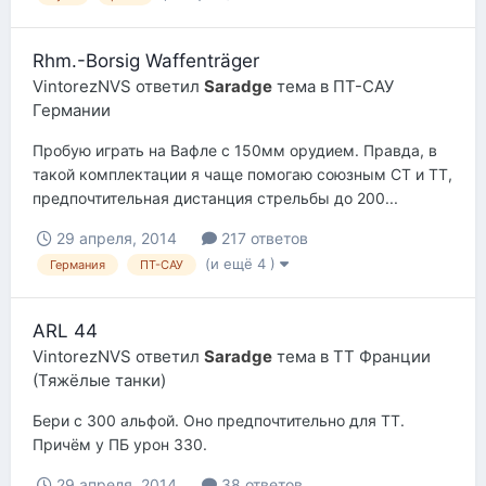
Rhm.-Borsig Waffenträger
VintorezNVS
ответил
Saradge
тема в
ПТ-САУ
Германии
Пробую играть на Вафле с 150мм орудием. Правда, в
такой комплектации я чаще помогаю союзным СТ и ТТ,
предпочтительная дистанция стрельбы до 200...
29 апреля, 2014
217 ответов
(и ещё 4 )
Германия
ПТ-САУ
ARL 44
VintorezNVS
ответил
Saradge
тема в
ТТ Франции
(Тяжёлые танки)
Бери с 300 альфой. Оно предпочтительно для ТТ.
Причём у ПБ урон 330.
29 апреля, 2014
38 ответов