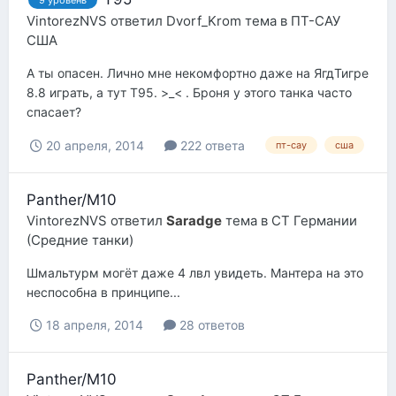
9 уровень
VintorezNVS
ответил
Dvorf_Krom
тема в
ПТ-САУ
США
А ты опасен. Лично мне некомфортно даже на ЯгдТигре
8.8 играть, а тут Т95. >_< . Броня у этого танка часто
спасает?
20 апреля, 2014
222 ответа
пт-сау
сша
Panther/M10
VintorezNVS
ответил
Saradge
тема в
СТ Германии
(Средние танки)
Шмальтурм могёт даже 4 лвл увидеть. Мантера на это
неспособна в принципе...
18 апреля, 2014
28 ответов
Panther/M10