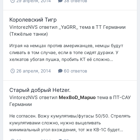
29 апреля, 2014
38 ответов
Королевский Тигр
VintorezNVS
ответил
_YaGRR_
тема в
ТТ Германии
(Тяжёлые танки)
Играя на немцах против американцев, немцы будут
сливать в том случае, если в топе сидят дураки. У
хелкатов убогая пушка, пробить КТ её сложно...
26 апреля, 2014
60 ответов
Старый добрый Hetzer.
VintorezNVS
ответил
MexBoD_Mapuo
тема в
ПТ-САУ
Германии
Не согласен. Вожу кумулятивы/фугасы 50/50. Стрелять
кумулятивами сложно, нужно выцеливать
минимальный угол вхождения, тот же КВ-1С будет...