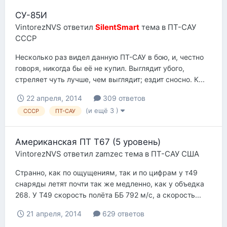
СУ-85И
VintorezNVS
ответил
SilentSmart
тема в
ПТ-САУ
СССР
Несколько раз видел данную ПТ-САУ в бою, и, честно
говоря, никогда бы её не купил. Выглядит убого,
стреляет чуть лучше, чем выглядит; ездит сносно. К...
22 апреля, 2014
309 ответов
(и ещё 3 )
СССР
ПТ-САУ
Американская ПТ T67 (5 уровень)
VintorezNVS
ответил
zamzec
тема в
ПТ-САУ США
Странно, как по ощущениям, так и по цифрам у т49
снаряды летят почти так же медленно, как у объедка
268. У Т49 скорость полёта ББ 792 м/с, а скорость...
21 апреля, 2014
629 ответов