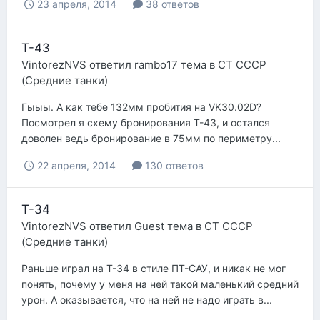
23 апреля, 2014
38 ответов
Т-43
VintorezNVS
ответил
rambo17
тема в
СТ СССР
(Средние танки)
Гыыы. А как тебе 132мм пробития на VK30.02D?
Посмотрел я схему бронирования Т-43, и остался
доволен ведь бронирование в 75мм по периметру...
22 апреля, 2014
130 ответов
Т-34
VintorezNVS
ответил
Guest
тема в
СТ СССР
(Средние танки)
Раньше играл на Т-34 в стиле ПТ-САУ, и никак не мог
понять, почему у меня на ней такой маленький средний
урон. А оказывается, что на ней не надо играть в...