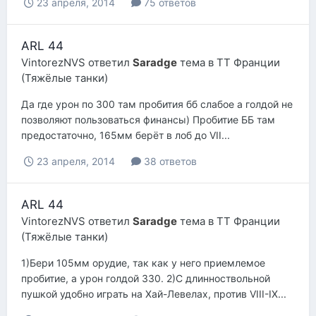
23 апреля, 2014
75 ответов
ARL 44
VintorezNVS
ответил
Saradge
тема в
ТТ Франции
(Тяжёлые танки)
Да где урон по 300 там пробития бб слабое а голдой не
позволяют пользоваться финансы) Пробитие ББ там
предостаточно, 165мм берёт в лоб до VII...
23 апреля, 2014
38 ответов
ARL 44
VintorezNVS
ответил
Saradge
тема в
ТТ Франции
(Тяжёлые танки)
1)Бери 105мм орудие, так как у него приемлемое
пробитие, а урон голдой 330. 2)С длинноствольной
пушкой удобно играть на Хай-Левелах, против VIII-IX...