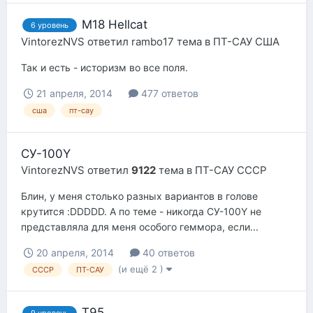
М18 Hellcat
6 уровень
VintorezNVS
ответил
rambo17
тема в
ПТ-САУ США
Так и есть - историзм во все поля.
21 апреля, 2014
477 ответов
сша
пт-сау
СУ-100Y
VintorezNVS
ответил
9122
тема в
ПТ-САУ СССР
Блин, у меня столько разных вариантов в голове
крутится :DDDDD. А по теме - никогда СУ-100Y не
представляла для меня особого геммора, если...
20 апреля, 2014
40 ответов
(и ещё 2 )
СССР
ПТ-САУ
T95