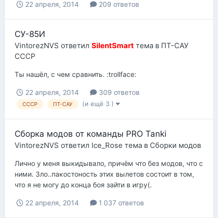
22 апреля, 2014
209 ответов
СУ-85И
VintorezNVS
ответил
SilentSmart
тема в
ПТ-САУ
СССР
Ты нашёл, с чем сравнить. :trollface:
22 апреля, 2014
309 ответов
(и ещё 3 )
СССР
ПТ-САУ
Сборка модов от команды PRO Tanki
VintorezNVS
ответил
Ice_Rose
тема в
Сборки модов
Лично у меня выкидывало, причём что без модов, что с
ними. Зло..пакостоность этих вылетов состоит в том,
что я не могу до конца боя зайти в игру(.
22 апреля, 2014
1 037 ответов