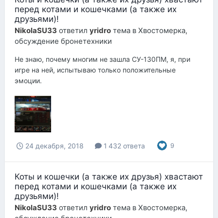
перед котами и кошечками (а также их
друзьями)!
NikolaSU33
ответил
yridro
тема в
Хвостомерка,
обсуждение бронетехники
Не знаю, почему многим не зашла СУ-130ПМ, я, при
игре на ней, испытываю только положительные
эмоции.
24 декабря, 2018
1 432 ответа
9
Коты и кошечки (а также их друзья) хвастают
перед котами и кошечками (а также их
друзьями)!
NikolaSU33
ответил
yridro
тема в
Хвостомерка,