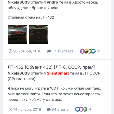
NikolaSU33
ответил
yridro
тема в
Хвостомерка,
обсуждение бронетехники
Стальная стена на ЛТ-432
28 ноября, 2018
1 432 ответа
11
ЛТ-432 (Объект 432) [ЛТ-8, СССР, прем]
NikolaSU33
ответил
SilentSmart
тема в
ЛТ СССР
(Лёгкие танки)
Я пока не могу играть в WOT, но уже купил сей танк.
Мне должен зайти. Если кто-то хочет поьестировать
перед покупкой могу дать акк.
14 ноября, 2018
84 ответа
4