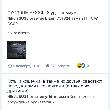
СУ-130ПМ - СССР, 8 ур, Премиум
NikolaSU33
ответил
Bizon_751824
тема в
ПТ-САУ
СССР
я уже близко
5 декабря, 2018
329 ответов
9
Коты и кошечки (а также их друзья) хвастают
перед котами и кошечками (а также их
друзьями)!
NikolaSU33
ответил
yridro
тема в
Хвостомерка,
обсуждение бронетехники