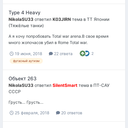
Type 4 Heavy
NikolaSU33
ответил
K03JIRN
тема в
ТТ Японии
(Тяжёлые танки)
А я хочу попробовать Total war arena.В свое время
много жопочасов убил в Rome Total war.
19 июня, 2018
22 ответа
2
фугасный аутизм
Объект 263
NikolaSU33
ответил
SilentSmart
тема в
ПТ-САУ
СССР
Грусть... Грусть...
25 февраля, 2018
20 ответов