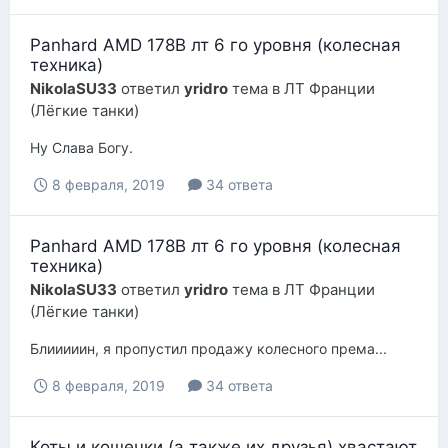
Panhard AMD 178B лт 6 го уровня (колесная
техника)
NikolaSU33
ответил
yridro
тема в
ЛТ Франции
(Лёгкие танки)
Ну Слава Богу.
8 февраля, 2019
34 ответа
Panhard AMD 178B лт 6 го уровня (колесная
техника)
NikolaSU33
ответил
yridro
тема в
ЛТ Франции
(Лёгкие танки)
Блииииин, я пропустил продажу колесного према...
8 февраля, 2019
34 ответа
Коты и кошечки (а также их друзья) хвастают