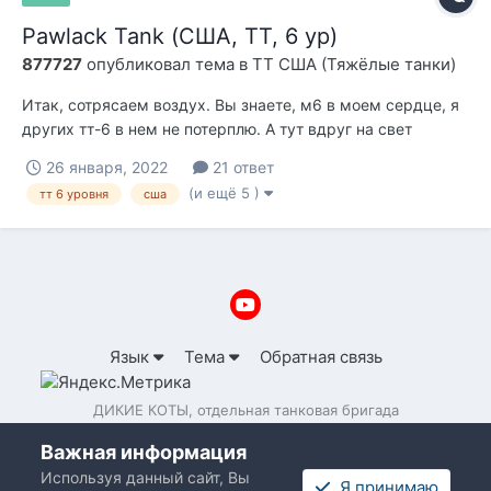
Pawlack Tank (США, ТТ, 6 ур)
877727
опубликовал тема в
ТТ США (Тяжёлые танки)
Итак, сотрясаем воздух. Вы знаете, м6 в моем сердце, я
других тт-6 в нем не потерплю. А тут вдруг на свет
появляется вот это вот (позывной "Павел"), и мало того,
26 января, 2022
21 ответ
что это тт-6, так еще и амер. Я такого не потерплю, пока
(и ещё 5 )
тт 6 уровня
сша
М6 не победит его в честном сравнении ттх. Итак,
поехали. БРОНЯ....
Язык
Тема
Обратная связь
ДИКИЕ КОТЫ, отдельная танковая бригада
Powered by Invision Community
Важная информация
Используя данный сайт, Вы
Я принимаю