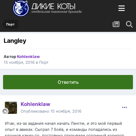
Порт
Langley
Автор
Kohlenklaw
15 ноября, 2016
в
Порт
Ответить
Kohlenklaw
Опубликовано
15 ноября, 2016
Итак, из-за задания начал качать Лэнгли, и это мой первый
опыт в авиках. Сыграл 7 боёв, и команды попадались из
клоунов каких-то, постоянно открывали огромный коридор,