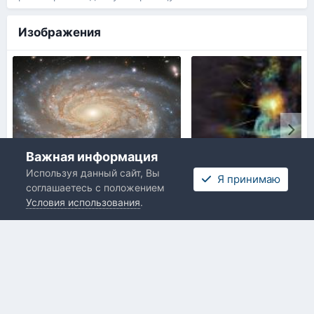
Изображения
Важная информация
Используя данный сайт, Вы
NGC 7038.jpg
Tsentr_MP.jpg
Я принимаю
соглашаетесь с положением
От
Denskky
,
11 декабря, 2022
От
Denskky
,
28 января, 
Условия использования
.
Язык
Тема
Обратная связь
ДИКИЕ КОТЫ, отдельная танковая бригада