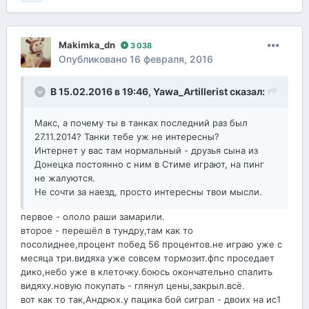
Makimka_dn
3 038
Опубликовано
16 февраля, 2016
В 15.02.2016 в 19:46,
Yawa_Artillerist
сказал:
Макс, а почему ты в танках последний раз был
27.11.2014? Танки тебе уж не интересны?
Интернет у вас там нормальный - друзья сына из
Донецка постоянно с ним в Стиме играют, на пинг
не жалуются.
Не сочти за наезд, просто интересны твои мысли.
первое - ололо раши замарили.
второе - перешёл в тундру,там как то
посолиднее,процент побед 56 процентов.не играю уже с
месяца три.видяха уже совсем тормозит.фпс проседает
дико,небо уже в клеточку.боюсь окончательно спалить
видяху.новую покупать - глянул цены,закрыл.всё.
вот как то так,Андрюх.у пацика бой сиграл - двоих на ис1