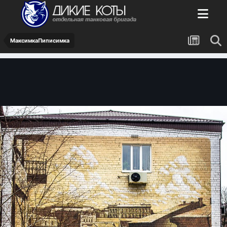
МаксимкаПиписимка