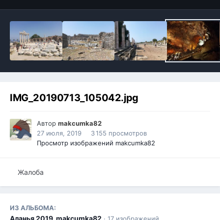
IMG_20190713_105042.jpg
Автор
makcumka82
27 июля, 2019
3 155 просмотров
Просмотр изображений makcumka82
Жалоба
ИЗ АЛЬБОМА:
Аланья 2019_makcumka82
· 17 изображений