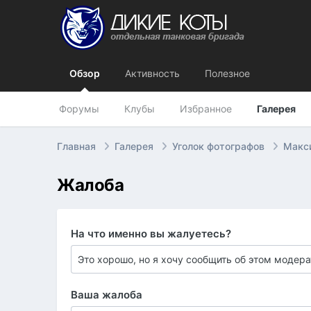
Обзор
Активность
Полезное
Форумы
Клубы
Избранное
Галерея
Главная
Галерея
Уголок фотографов
Макс
Жалоба
На что именно вы жалуетесь?
Ваша жалоба