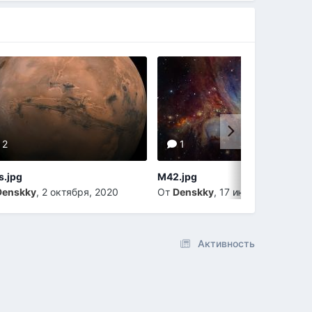
2
1
s.jpg
M42.jpg
Denskky
,
2 октября, 2020
От
Denskky
,
17 июня, 2020
Активность