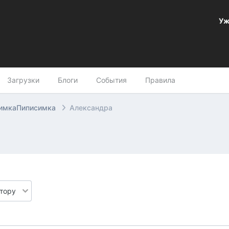
Уж
Загрузки
Блоги
События
Правила
имкаПиписимка
Александра