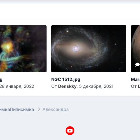
pg
NGC 1512.jpg
Mar
28 января, 2022
От
Denskky
,
5 декабря, 2021
От
имкаПиписимка
Александра