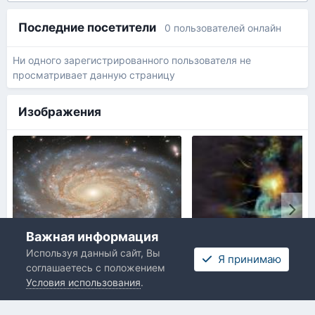
Последние посетители
0 пользователей онлайн
Ни одного зарегистрированного пользователя не
просматривает данную страницу
Изображения
Важная информация
Используя данный сайт, Вы
NGC 7038.jpg
Tsentr_MP.jpg
Я принимаю
соглашаетесь с положением
От
Denskky
,
11 декабря, 2022
От
Denskky
,
28 января, 
Условия использования
.