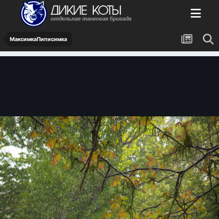
МаксимкаПиписимка