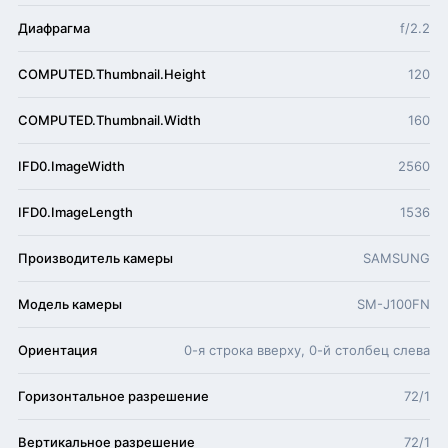
Диафрагма
f/2.2
COMPUTED.Thumbnail.Height
120
COMPUTED.Thumbnail.Width
160
IFD0.ImageWidth
2560
IFD0.ImageLength
1536
Производитель камеры
SAMSUNG
Модель камеры
SM-J100FN
Ориентация
0-я строка вверху, 0-й столбец слева
Горизонтальное разрешение
72/1
Вертикальное разрешение
72/1