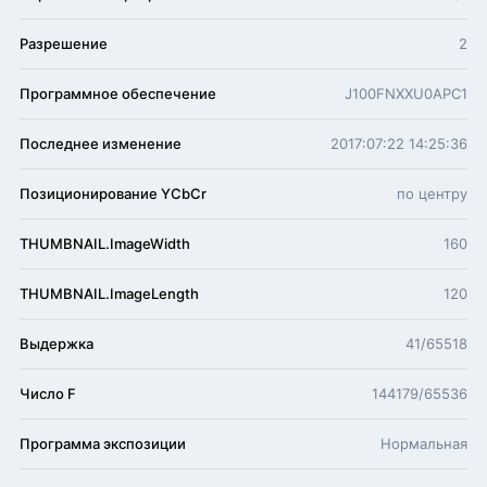
Разрешение
2
Программное обеспечение
J100FNXXU0APC1
Последнее изменение
2017:07:22 14:25:36
Позиционирование YCbCr
по центру
THUMBNAIL.ImageWidth
160
THUMBNAIL.ImageLength
120
Выдержка
41/65518
Число F
144179/65536
Программа экспозиции
Нормальная