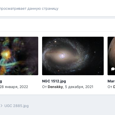
 просматривает данную страницу
pg
NGC 1512.jpg
Mar
28 января, 2022
От
Denskky
,
5 декабря, 2021
От
UGC 2885.jpg