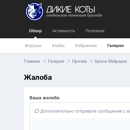
Обзор
Активность
Полезное
Форумы
Клубы
Избранное
Галерея
Главная
Галерея
Прочее
Space Wallpaper
Жалоба
Ваша жалоба
Дополнительно отправьте сообщение с в