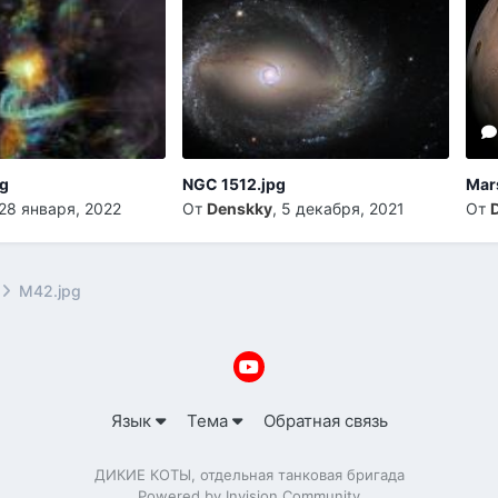
pg
NGC 1512.jpg
Mar
28 января, 2022
От
Denskky
,
5 декабря, 2021
От
M42.jpg
Язык
Тема
Обратная связь
ДИКИЕ КОТЫ, отдельная танковая бригада
Powered by Invision Community