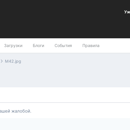
Уж
Загрузки
Блоги
События
Правила
M42.jpg
ашей жалобой.