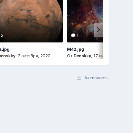
2
1
s.jpg
M42.jpg
Denskky
,
2 октября, 2020
От
Denskky
,
17 июня, 2020
Активность