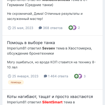
Германии (Средние танки)
Не скромничай, Дима! Отличные результаты и
заслуженный мастер!
25 мая, 2023
368 ответов
2
Помощь в выборе танка
Imperium81
ответил
Sevaev
тема в
Хвостомерка,
обсуждение бронетехники
Могу ошибаться, но вроде КОП ставится на технику 8-
10 лвл
25 января, 2023
1 464 ответа
3
помощь
Коты нагибают, тащат и просто хвастаются
Imperium81
ответил
SilentSmart
тема в