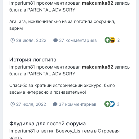
Imperium81
прокомментировал
makcumka82
запись
блога в
PARENTAL ADVISORY
Ага, ага, исключительно из за логотипа сохранил,
верим
28 июля, 2022
37 комментариев
2
История логотипа
Imperium81
прокомментировал
makcumka82
запись
блога в
PARENTAL ADVISORY
Спасибо за краткий исторический экскурс, было
весьма интересно и познавательно!
27 июля, 2022
37 комментариев
2
Флудилка для гостей форума
Imperium81
ответил
Boevoy_Lis
тема в
Строевая
часть