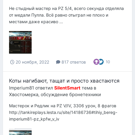
Не стыдный мастер на PZ 5/4, всего секунда отделяла
от медали Пулла. Всё равно отыграл не плохо и
местами даже красиво ...
20 ноября, 2022
817 ответов
10
Коты нагибают, тащат и просто хвастаются
Imperium81
ответил
SilentSmart
тема в
Хвостомерка, обсуждение бронетехники
Мастерок и Редлик на PZ V/IV, 3306 урон, 8 фрагов
http://tankireplays.lesta.ru/site/14186736#tihiy_bereg-
imperium81-pz_kpfw_v_iv