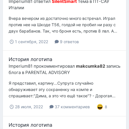
Imperium81
ответил
SilentSmart
тема в
ПТ-САУ
Италии
Вчера вечером из достаточно много встречал. Играл
против нее на Шкоде Т56, голдой не пробил ни разу с
двух барабанов. Так, что броня есть, против 8 лвл. А...
1 сентября, 2022
9 ответов
История логотипа
Imperium81
прокомментировал
makcumka82
запись
блога в
PARENTAL ADVISORY
Я представил, картину...Супруга случайно
обнаруживает эту сохраненку на компе и
спрашивает:"Дима, а это что ещё такое"? - Дорогая...
28 июля, 2022
37 комментариев
8
История логотипа