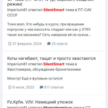
режим)
Imperium81
ответил
SilentSmart
тема в
ПТ-САУ
СССР
Тоже взял. Кто нибудь в курсе, при вращении
корпусом у нее масксеть спадает или как у STRV
такая же механика? Сеть наверное ей не нужна...
27 февраля, 2024
23 ответа
Коты нагибают, тащат и просто хвастаются
Imperium81
ответил
SilentSmart
тема в
Хвостомерка, обсуждение бронетехники
Монстр! Ещё и фуловым остался!
9 июля, 2023
817 ответов
Pz.Kpfw. V/IV. Немецкий утюжок
Imperium81
ответил
Monochromicus
тема в
СТ