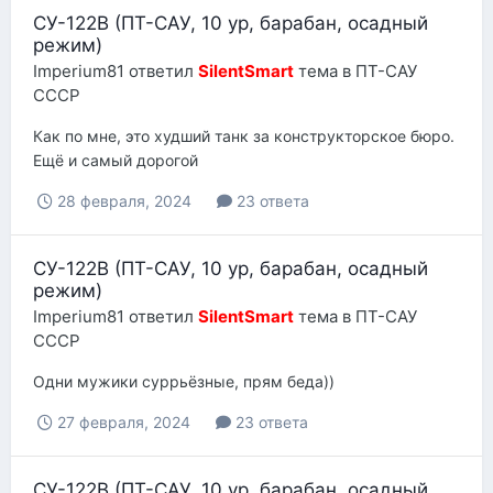
СУ-122В (ПТ-САУ, 10 ур, барабан, осадный
режим)
Imperium81
ответил
SilentSmart
тема в
ПТ-САУ
СССР
Как по мне, это худший танк за конструкторское бюро.
Ещё и самый дорогой
28 февраля, 2024
23 ответа
СУ-122В (ПТ-САУ, 10 ур, барабан, осадный
режим)
Imperium81
ответил
SilentSmart
тема в
ПТ-САУ
СССР
Одни мужики суррьёзные, прям беда))
27 февраля, 2024
23 ответа
СУ-122В (ПТ-САУ, 10 ур, барабан, осадный