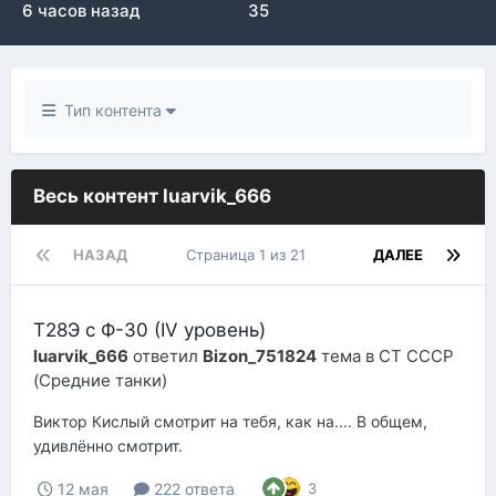
6 часов назад
35
Тип контента
Весь контент luarvik_666
НАЗАД
Страница 1 из 21
ДАЛЕЕ
Т28Э с Ф-30 (IV уровень)
luarvik_666
ответил
Bizon_751824
тема в
СТ СССР
(Средние танки)
Виктор Кислый смотрит на тебя, как на.... В общем,
удивлённо смотрит.
12 мая
222 ответа
3