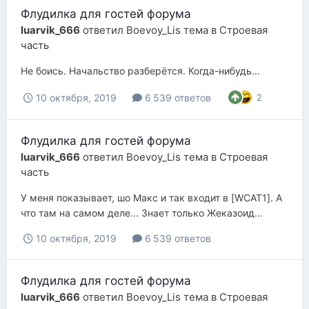
Флудилка для гостей форума
luarvik_666
ответил
Boevoy_Lis
тема в
Строевая
часть
Не боись. Начальство разберётся. Когда-нибудь...
10 октября, 2019
6 539 ответов
2
Флудилка для гостей форума
luarvik_666
ответил
Boevoy_Lis
тема в
Строевая
часть
У меня показывает, шо Макс и так входит в [WCAT1]. А
что там на самом деле... Знает только Жеказоид...
10 октября, 2019
6 539 ответов
Флудилка для гостей форума
luarvik_666
ответил
Boevoy_Lis
тема в
Строевая