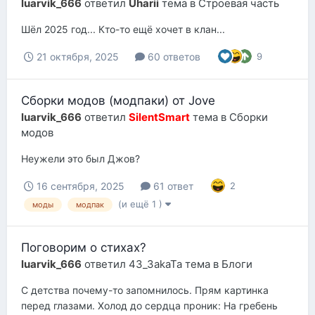
luarvik_666
ответил
Uharii
тема в
Строевая часть
Шёл 2025 год... Кто-то ещё хочет в клан...
21 октября, 2025
60 ответов
9
Сборки модов (модпаки) от Jove
luarvik_666
ответил
SilentSmart
тема в
Сборки
модов
Неужели это был Джов?
16 сентября, 2025
61 ответ
2
(и ещё 1 )
моды
модпак
Поговорим о стихах?
luarvik_666
ответил
43_3akaTa
тема в
Блоги
С детства почему-то запомнилось. Прям картинка
перед глазами. Холод до сердца проник: На гребень