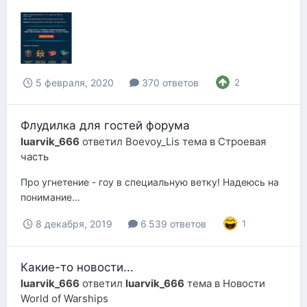
5 февраля, 2020
370 ответов
2
Флудилка для гостей форума
luarvik_666
ответил
Boevoy_Lis
тема в
Строевая
часть
Про угнетение - гоу в специальную ветку! Надеюсь на
понимание...
8 декабря, 2019
6 539 ответов
1
Какие-то новости...
luarvik_666
ответил
luarvik_666
тема в
Новости
World of Warships