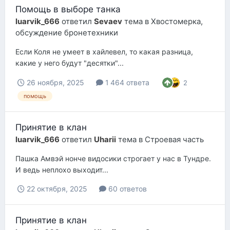
Помощь в выборе танка
luarvik_666
ответил
Sevaev
тема в
Хвостомерка,
обсуждение бронетехники
Если Коля не умеет в хайлевел, то какая разница,
какие у него будут "десятки"...
26 ноября, 2025
1 464 ответа
2
помощь
Принятие в клан
luarvik_666
ответил
Uharii
тема в
Строевая часть
Пашка Амвэй нонче видосики строгает у нас в Тундре.
И ведь неплохо выходит...
22 октября, 2025
60 ответов
Принятие в клан