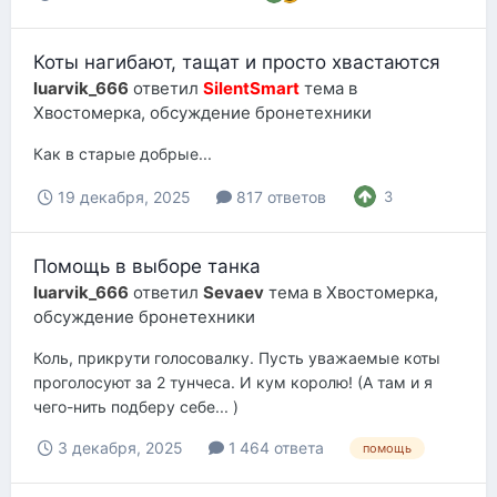
Коты нагибают, тащат и просто хвастаются
luarvik_666
ответил
SilentSmart
тема в
Хвостомерка, обсуждение бронетехники
Как в старые добрые...
19 декабря, 2025
817 ответов
3
Помощь в выборе танка
luarvik_666
ответил
Sevaev
тема в
Хвостомерка,
обсуждение бронетехники
Коль, прикрути голосовалку. Пусть уважаемые коты
проголосуют за 2 тунчеса. И кум королю! (А там и я
чего-нить подберу себе... )
3 декабря, 2025
1 464 ответа
помощь