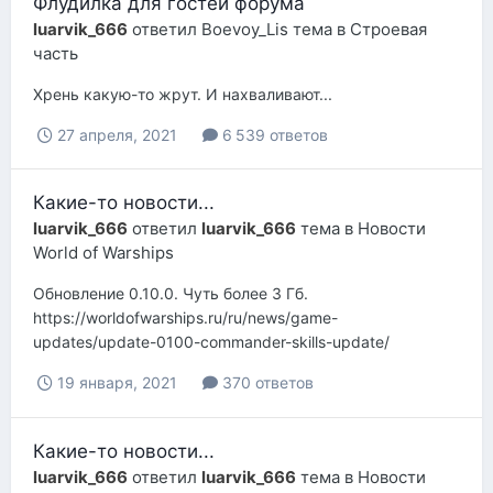
Флудилка для гостей форума
luarvik_666
ответил
Boevoy_Lis
тема в
Строевая
часть
Хрень какую-то жрут. И нахваливают...
27 апреля, 2021
6 539 ответов
Какие-то новости...
luarvik_666
ответил
luarvik_666
тема в
Новости
World of Warships
Обновление 0.10.0. Чуть более 3 Гб.
https://worldofwarships.ru/ru/news/game-
updates/update-0100-commander-skills-update/
19 января, 2021
370 ответов
Какие-то новости...
luarvik_666
ответил
luarvik_666
тема в
Новости