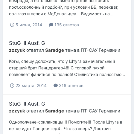
Комрады, а есть смысл вместо рогов поставить
прот.осколочный подбой?, при условии ББ, перехват,
орл.глаз и пепси с МсДональдса... Видимость на...
5 июня, 2014
135 ответов
StuG III Ausf. G
zzzyuk
ответил
Saradge
тема в
ПТ-САУ Германии
Коты, спешу доложить, что у Штуга замечательный
старший брат Панцерягер4!!! С топовой пухой
позволяет фаниться по полной! Стилистика полностью...
23 марта, 2014
316 ответов
StuG III Ausf. G
zzzyuk
ответил
Saradge
тема в
ПТ-САУ Германии
Однополчане-соклановцы!!! Помогите!!! После Штуга в
ветке идет Панцерягер4 . Что за зверь? Достоин