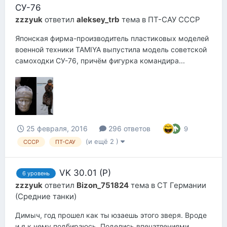
СУ-76
zzzyuk
ответил
aleksey_trb
тема в
ПТ-САУ СССР
Японская фирма-производитель пластиковых моделей
военной техники TAMIYA выпустила модель советской
самоходки СУ-76, причём фигурка командира...
25 февраля, 2016
296 ответов
9
(и ещё 2 )
СССР
ПТ-САУ
VK 30.01 (P)
6 уровень
zzzyuk
ответил
Bizon_751824
тема в
СТ Германии
(Средние танки)
Димыч, год прошел как ты юзаешь этого зверя. Вроде
и я к нему подбираюсь. Поделись впечатлениями