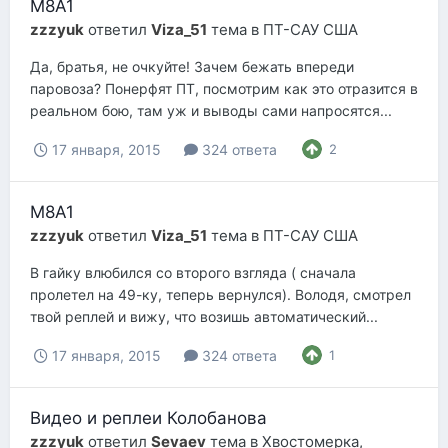
М8А1
zzzyuk
ответил
Viza_51
тема в
ПТ-САУ США
Да, братья, не очкуйте! Зачем бежать впереди
паровоза? Понерфят ПТ, посмотрим как это отразится в
реальном бою, там уж и выводы сами напросятся...
17 января, 2015
324 ответа
2
М8А1
zzzyuk
ответил
Viza_51
тема в
ПТ-САУ США
В гайку влюбился со второго взгляда ( сначала
пролетел на 49-ку, теперь вернулся). Володя, смотрел
твой реплей и вижу, что возишь автоматический...
17 января, 2015
324 ответа
1
Видео и реплеи Колобанова
zzzyuk
ответил
Sevaev
тема в
Хвостомерка,