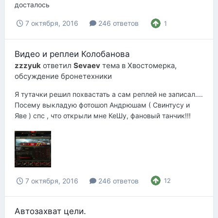
досталось
7 октября, 2016
246 ответов
1
Видео и реплеи Колобанова
zzzyuk
ответил
Sevaev
тема в
Хвостомерка,
обсуждение бронетехники
Я тутачки решил похвастать а сам реплей не записал....
Посему выкладую фотошоп Андрюшам ( Свинтусу и
Яве ) спс , что открыли мне КеШу, фановый танчик!!!
7 октября, 2016
246 ответов
12
Автозахват цели.