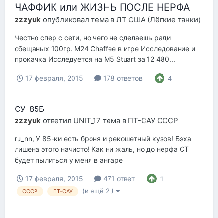
ЧАФФИК или ЖИЗНЬ ПОСЛЕ НЕРФА
zzzyuk
опубликовал тема в
ЛТ США (Лёгкие танки)
Честно спер с сети, но чего не сделаешь ради
обещаных 100гр. M24 Chaffee в игре Исследование и
прокачка Исследуется на M5 Stuart за 12 480...
17 февраля, 2015
178 ответов
4
СУ-85Б
zzzyuk
ответил
UNIT_17
тема в
ПТ-САУ СССР
ru_nn, У 85-ки есть броня и рекошетный кузов! Бэха
лишена этого начисто! Как ни жаль, но до нерфа СТ
будет пылиться у меня в ангаре
17 февраля, 2015
471 ответ
1
(и ещё 2 )
СССР
ПТ-САУ