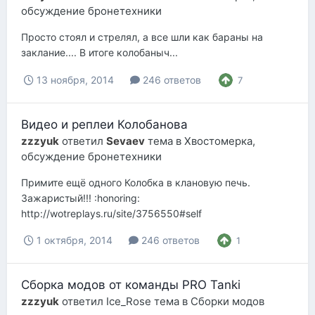
обсуждение бронетехники
Просто стоял и стрелял, а все шли как бараны на
заклание.... В итоге колобаныч...
13 ноября, 2014
246 ответов
7
Видео и реплеи Колобанова
zzzyuk
ответил
Sevaev
тема в
Хвостомерка,
обсуждение бронетехники
Примите ещё одного Колобка в клановую печь.
Зажаристый!!! :honoring:
http://wotreplays.ru/site/3756550#self
1 октября, 2014
246 ответов
1
Сборка модов от команды PRO Tanki
zzzyuk
ответил
Ice_Rose
тема в
Сборки модов