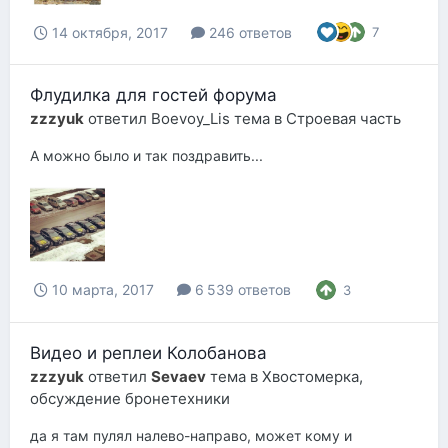
14 октября, 2017
246 ответов
7
Флудилка для гостей форума
zzzyuk
ответил
Boevoy_Lis
тема в
Строевая часть
А можно было и так поздравить...
10 марта, 2017
6 539 ответов
3
Видео и реплеи Колобанова
zzzyuk
ответил
Sevaev
тема в
Хвостомерка,
обсуждение бронетехники
да я там пулял налево-направо, может кому и