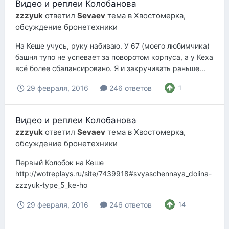
Видео и реплеи Колобанова
zzzyuk
ответил
Sevaev
тема в
Хвостомерка,
обсуждение бронетехники
На Кеше учусь, руку набиваю. У 67 (моего любимчика)
башня тупо не успевает за поворотом корпуса, а у Кеха
всё более сбалансировано. Я и закручивать раньше...
29 февраля, 2016
246 ответов
1
Видео и реплеи Колобанова
zzzyuk
ответил
Sevaev
тема в
Хвостомерка,
обсуждение бронетехники
Первый Колобок на Кеше
http://wotreplays.ru/site/7439918#svyaschennaya_dolina-
zzzyuk-type_5_ke-ho
29 февраля, 2016
246 ответов
14