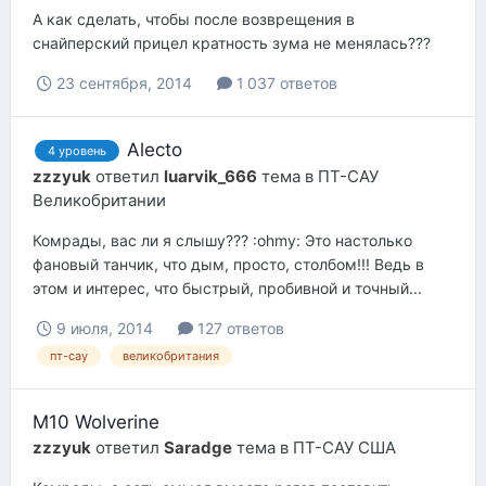
А как сделать, чтобы после возврещения в
снайперский прицел кратность зума не менялась???
23 сентября, 2014
1 037 ответов
Alecto
4 уровень
zzzyuk
ответил
luarvik_666
тема в
ПТ-САУ
Великобритании
Комрады, вас ли я слышу??? :ohmy: Это настолько
фановый танчик, что дым, просто, столбом!!! Ведь в
этом и интерес, что быстрый, пробивной и точный...
9 июля, 2014
127 ответов
пт-сау
великобритания
M10 Wolverine
zzzyuk
ответил
Saradge
тема в
ПТ-САУ США