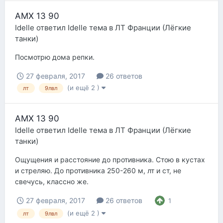
AMX 13 90
Idelle
ответил
Idelle
тема в
ЛТ Франции (Лёгкие
танки)
Посмотрю дома репки.
27 февраля, 2017
26 ответов
(и ещё 2 )
лт
9лвл
AMX 13 90
Idelle
ответил
Idelle
тема в
ЛТ Франции (Лёгкие
танки)
Ощущения и расстояние до противника. Стою в кустах
и стреляю. До противника 250-260 м, лт и ст, не
свечусь, классно же.
27 февраля, 2017
26 ответов
1
(и ещё 2 )
лт
9лвл