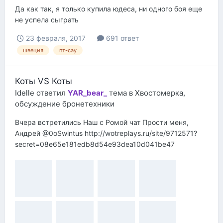
Да как так, я только купила юдеса, ни одного боя еще
не успела сыграть
23 февраля, 2017
691 ответ
швеция
пт-сау
Коты VS Коты
Idelle
ответил
YAR_bear_
тема в
Хвостомерка,
обсуждение бронетехники
Вчера встретились Наш с Ромой чат Прости меня,
Андрей @0oSwintus http://wotreplays.ru/site/9712571?
secret=08e65e181edb8d54e93dea10d041be47