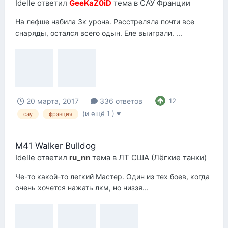
Idelle
ответил
GeeKaZ0iD
тема в
САУ Франции
На лефше набила 3к урона. Расстреляла почти все
снаряды, остался всего одын. Еле выиграли. ...
20 марта, 2017
336 ответов
12
(и ещё 1 )
сау
франция
M41 Walker Bulldog
Idelle
ответил
ru_nn
тема в
ЛТ США (Лёгкие танки)
Че-то какой-то легкий Мастер. Один из тех боев, когда
очень хочется нажать лкм, но низзя...