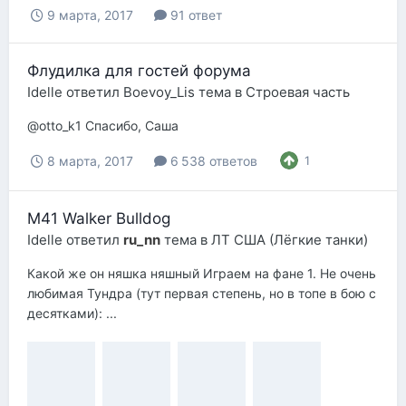
9 марта, 2017
91 ответ
Флудилка для гостей форума
Idelle
ответил
Boevoy_Lis
тема в
Строевая часть
@otto_k1 Спасибо, Саша
8 марта, 2017
6 538 ответов
1
M41 Walker Bulldog
Idelle
ответил
ru_nn
тема в
ЛТ США (Лёгкие танки)
Какой же он няшка няшный Играем на фане 1. Не очень
любимая Тундра (тут первая степень, но в топе в бою с
десятками): ...