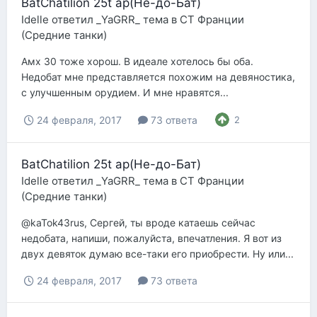
BatChatilion 25t ap(Не-до-Бат)
Idelle
ответил
_YaGRR_
тема в
СТ Франции
(Средние танки)
Амх 30 тоже хорош. В идеале хотелось бы оба.
Недобат мне представляется похожим на девяностика,
с улучшенным орудием. И мне нравятся...
24 февраля, 2017
73 ответа
2
BatChatilion 25t ap(Не-до-Бат)
Idelle
ответил
_YaGRR_
тема в
СТ Франции
(Средние танки)
@kaTok43rus, Сергей, ты вроде катаешь сейчас
недобата, напиши, пожалуйста, впечатления. Я вот из
двух девяток думаю все-таки его приобрести. Ну или...
24 февраля, 2017
73 ответа