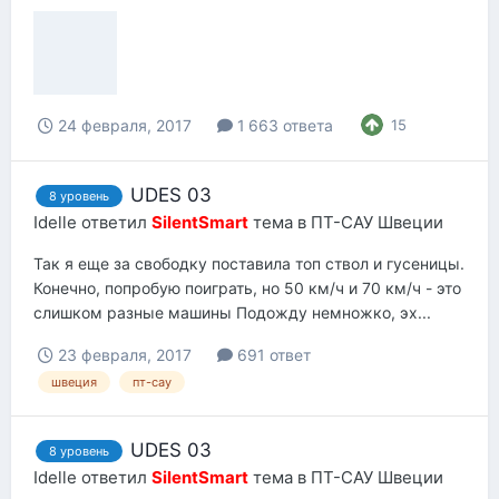
24 февраля, 2017
1 663 ответа
15
UDES 03
8 уровень
Idelle
ответил
SilentSmart
тема в
ПТ-САУ Швеции
Так я еще за свободку поставила топ ствол и гусеницы.
Конечно, попробую поиграть, но 50 км/ч и 70 км/ч - это
слишком разные машины Подожду немножко, эх...
23 февраля, 2017
691 ответ
швеция
пт-сау
UDES 03
8 уровень
Idelle
ответил
SilentSmart
тема в
ПТ-САУ Швеции