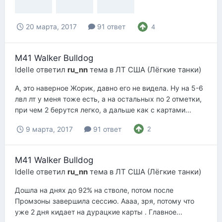
20 марта, 2017
91 ответ
4
M41 Walker Bulldog
Idelle
ответил
ru_nn
тема в
ЛТ США (Лёгкие танки)
А, это наверное Жорик, давно его не видела. Ну на 5-6
лвл лт у меня тоже есть, а на остальных по 2 отметки,
при чем 2 берутся легко, а дальше как с картами...
9 марта, 2017
91 ответ
2
M41 Walker Bulldog
Idelle
ответил
ru_nn
тема в
ЛТ США (Лёгкие танки)
Дошла на днях до 92% на стволе, потом после
Промзоны завершила сессию. Аааа, зря, потому что
уже 2 дня кидает на дурацкие карты . Главное...