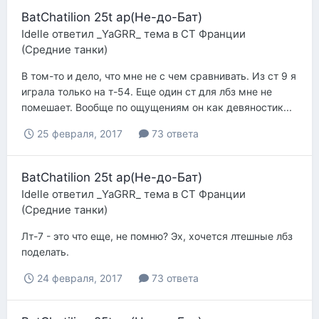
BatChatilion 25t ap(Не-до-Бат)
Idelle
ответил
_YaGRR_
тема в
СТ Франции
(Средние танки)
В том-то и дело, что мне не с чем сравнивать. Из ст 9 я
играла только на т-54. Еще один ст для лбз мне не
помешает. Вообще по ощущениям он как девяностик...
25 февраля, 2017
73 ответа
BatChatilion 25t ap(Не-до-Бат)
Idelle
ответил
_YaGRR_
тема в
СТ Франции
(Средние танки)
Лт-7 - это что еще, не помню? Эх, хочется лтешные лбз
поделать.
24 февраля, 2017
73 ответа