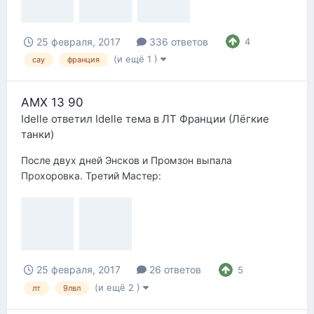
25 февраля, 2017
336 ответов
4
(и ещё 1 )
сау
франция
AMX 13 90
Idelle
ответил
Idelle
тема в
ЛТ Франции (Лёгкие
танки)
После двух дней Энсков и Промзон выпала
Прохоровка. Третий Мастер:
25 февраля, 2017
26 ответов
5
(и ещё 2 )
лт
9лвл