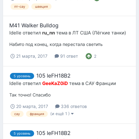
пт-сау
швеция
M41 Walker Bulldog
Idelle
ответил
ru_nn
тема в
ЛТ США (Лёгкие танки)
Набито под конец, когда перестала светить
21 марта, 2017
91 ответ
2
105 leFH18B2
5 уровень
Idelle
ответил
GeeKaZ0iD
тема в
САУ Франции
Так точно! Спасибо
20 марта, 2017
336 ответов
(и ещё 1 )
сау
франция
105 leFH18B2
5 уровень