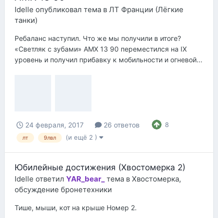
Idelle
опубликовал тема в
ЛТ Франции (Лёгкие
танки)
Ребаланс наступил. Что же мы получили в итоге?
«Светляк с зубами» AMX 13 90 переместился на IX
уровень и получил прибавку к мобильности и огневой...
24 февраля, 2017
26 ответов
8
(и ещё 2 )
лт
9лвл
Юбилейные достижения (Хвостомерка 2)
Idelle
ответил
YAR_bear_
тема в
Хвостомерка,
обсуждение бронетехники
Тише, мыши, кот на крыше Номер 2.