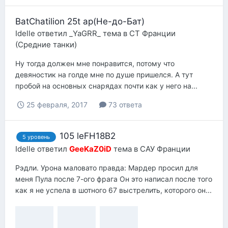
BatChatilion 25t ap(Не-до-Бат)
Idelle
ответил
_YaGRR_
тема в
СТ Франции
(Средние танки)
Ну тогда должен мне понравится, потому что
девяностик на голде мне по душе пришелся. А тут
пробой на основных снарядах почти как у него на...
25 февраля, 2017
73 ответа
105 leFH18B2
5 уровень
Idelle
ответил
GeeKaZ0iD
тема в
САУ Франции
Рэдли. Урона маловато правда: Мардер просил для
меня Пула после 7-ого фрага Он это написал после того
как я не успела в шотного 67 выстрелить, которого он...