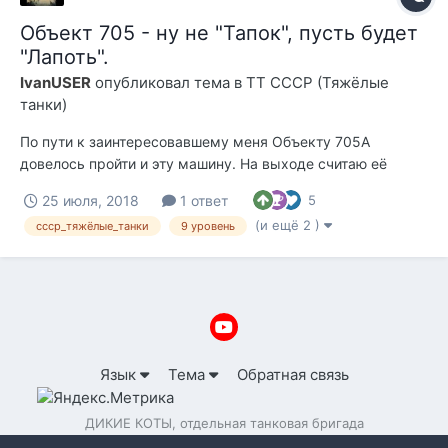
Объект 705 - ну не "Тапок", пусть будет
"Лапоть".
IvanUSER
опубликовал тема в
ТТ СССР (Тяжёлые
танки)
По пути к заинтересовавшему меня Объекту 705А
довелось пройти и эту машину. На выходе считаю её
вполне достойным представителем танков с новой для
25 июля, 2018
1 ответ
5
нашей игры концепцией бронирования. I. Подвижность
(и ещё 2 )
ссср_тяжёлые_танки
9 уровень
Ничего сверхъестественного, обычный ТТ - у нас
формальные 40 км/ч максималки, но мы их очень ре...
Язык
Тема
Обратная связь
ДИКИЕ КОТЫ, отдельная танковая бригада
Powered by Invision Community