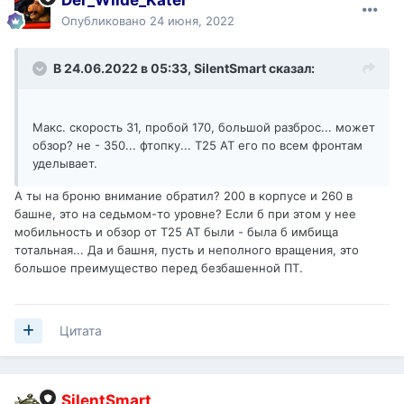
Der_Wilde_Kater
Опубликовано
24 июня, 2022
В 24.06.2022 в 05:33,
SilentSmart
сказал:
Макс. скорость 31, пробой 170, большой разброс... может
обзор? не - 350... фтопку... Т25 АТ его по всем фронтам
уделывает.
А ты на броню внимание обратил? 200 в корпусе и 260 в
башне, это на седьмом-то уровне? Если б при этом у нее
мобильность и обзор от Т25 АТ были - была б имбища
тотальная... Да и башня, пусть и неполного вращения, это
большое преимущество перед безбашенной ПТ.
Цитата
SilentSmart