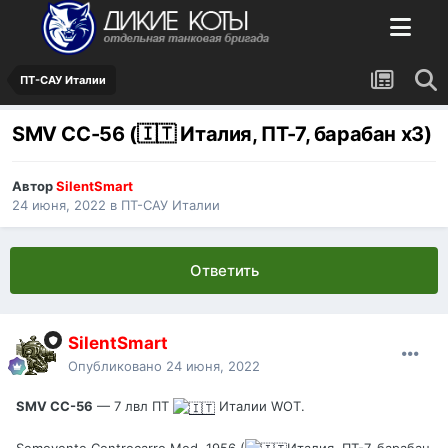
ПТ-САУ Италии
SMV CC-56 (🇮🇹 Италия, ПТ-7, барабан х3)
Автор
SilentSmart
24 июня, 2022
в
ПТ-САУ Италии
Ответить
SilentSmart
Опубликовано
24 июня, 2022
SMV CC-56
— 7 лвл ПТ
Италии WOT.
Semovente Controcarro Mod. 1956 (
Италия, ПТ-7, барабан