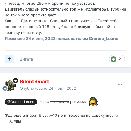
- песец, многие 260 мм брони не почувствуют.
Двигатель слабый (относительно той же Ягдпантеры), турбина
не так много профита даст.
Как тт... Даже не знаю. Спорный тт получается. Такой себе
переосмысленный Т28 prot., более близкую геймплейно
технику не нахожу.
Изменено
24 июня, 2022
пользователем Grande_Leone
2
Цитата
SilentSmart
Опубликовано
24 июня, 2022
чётко
разложил
размазал
@Grande_Leone
Жду ещё аппарат 6 ур. 7-10 не интересны по совокупности
ТТХ, увы (