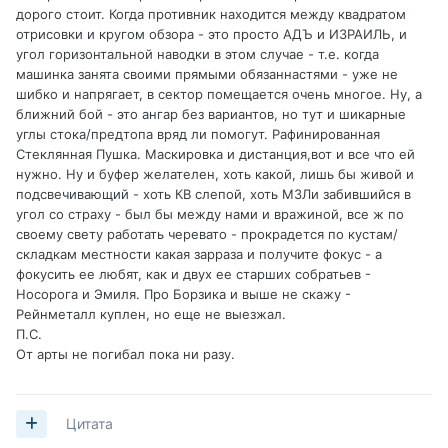
дорого стоит. Когда противник находится между квадратом
отрисовки и кругом обзора - это просто АДЪ и ИЗРАИЛЬ, и
угол горизонтальной наводки в этом случае - т.е. когда
машинка занята своими прямыми обязаннастями - уже не
шибко и напрягает, в сектор помещается очень многое. Ну, а
ближний бой - это ангар без вариантов, но тут и шикарные
углы стока/предтопа вряд ли помогут. Рафинированная
Стеклянная Пушка. Маскировка и дистанция,вот и все что ей
нужно. Ну и буфер желателен, хоть какой, лишь бы живой и
подсвечивающий - хоть КВ слепой, хоть М3Ли забившийся в
угол со страху - был бы между нами и вражиной, все ж по
своему свету работать черевато - прокрадется по кустам/
складкам местности какая зарраза и получите фокус - а
фокусить ее любят, как и двух ее старших собратьев -
Носорога и Эмиля. Про Борзика и выше не скажу -
Рейнметалл куплен, но еще не выезжал.
П.С.
От арты не погибал пока ни разу.
Цитата