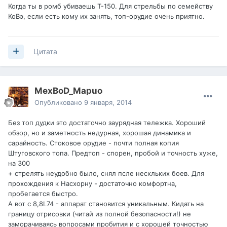
Когда ты в ромб убиваешь Т-150. Для стрельбы по семейству
КоВэ, если есть кому их занять, топ-орудие очень приятно.
Цитата
MexBoD_Mapuo
Опубликовано
9 января, 2014
Без топ дудки это достаточно заурядная тележка. Хороший
обзор, но и заметность недурная, хорошая динамика и
сарайность. Стоковое орудие - почти полная копия
Штуговского топа. Предтоп - спорен, пробой и точность хуже,
на 300
+ стрелять неудобно было, снял псле нескльких боев. Для
прохождения к Насхорну - достаточно комфортна,
пробегается быстро.
А вот с 8,8L74 - аппарат становится уникальным. Кидать на
границу отрисовки (читай из полной безопасности!) не
заморачиваясь вопросами пробития и с хорошей точностью