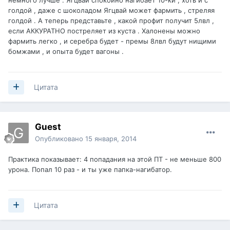
немного лучше . Ягцвай спокойно нагибает 10-ки , хоть и с
голдой , даже с шоколадом Ягцвай может фармить , стреляя
голдой . А теперь представьте , какой профит получит 5лвл ,
если АККУРАТНО постреляет из куста . Халонены можно
фармить легко , и серебра будет - премы 8лвл будут нищими
бомжами , и опыта будет вагоны .
Цитата
Guest
Опубликовано
15 января, 2014
Практика показывает: 4 попадания на этой ПТ - не меньше 800
урона. Попал 10 раз - и ты уже папка-нагибатор.
Цитата