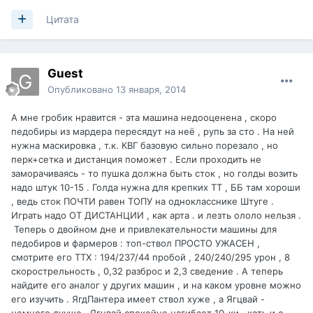
Цитата
Guest
Опубликовано
13 января, 2014
А мне гробик нравится - эта машина недооценена , скоро
педобиры из мардера пересядут на неё , рупь за сто . На ней
нужна маскировка , т.к. КВГ базовую сильно порезало , но
перк+сетка и дистанция поможет . Если проходить не
заморачиваясь - то пушка должна быть сток , но голды возить
надо штук 10-15 . Голда нужна для крепких ТТ , ББ там хороши
, ведь сток ПОЧТИ равен ТОПУ на однокласснике Штуге .
Играть надо ОТ ДИСТАНЦИИ , как арта . и лезть ололо нельзя .
Теперь о двойном дне и привлекательности машины для
педобиров и фармеров : топ-ствол ПРОСТО УЖАСЕН ,
смотрите его ТТХ : 194/237/44 пробой , 240/240/295 урон , 8
скорострельность , 0,32 разброс и 2,3 сведение . А теперь
найдите его аналог у других машин , и на каком уровне можно
его изучить . ЯгдПантера имеет ствол хуже , а Ягцвай -