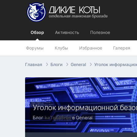
Обзор
Активность
Полезное
Форумы
Клубы
Избранное
Галерея
Главная
Блоги
General
Уголок информацио
Уголок информационной безо
Блог
kaTok43rus
в
General