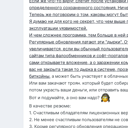
Если же что-то вдруг слетит после установки
определенного сохраненного состояния. Ниче
Теперь же поговорим о том, каковы могут быт
Я думаю ни для кого не секрет, что чем выш
эксплуатации уязвимостей.
И чем сложнее программа, тем больше в ней 
Регулярные обновления латают эти "дырки".
увеличивается, если вы обычный пользовател
сайтам типа фалообменников и софт-порталов,
сами открываете вложение, а о заражении комп
вас не закрыта такая то дырка в системе, про
биткойны
, а может быть участвует в облачны
Или вам закачают троян. который будет собир
потом украсть ваши деньги, или отправить ваш
Вот и подумайте, а оно вам надо?
В качестве резюме:
1. Счастливым обладателям лицензионных в
2. Не менее счастливым пользователям не 
3. Кроме регулярного обновления операционн