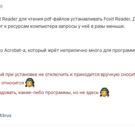
о)
Reader для чтения pdf-файлов устанавливать Foxit Reader.
от к ресурсам компьютера запросы у неё в разы меньше.
о Acrobat-а, который жрёт неприлично много для программы
ый при установке не отключить и приходится вручную сноси
о относится
ндовать, какие-либо программы, но не здесь
43rus