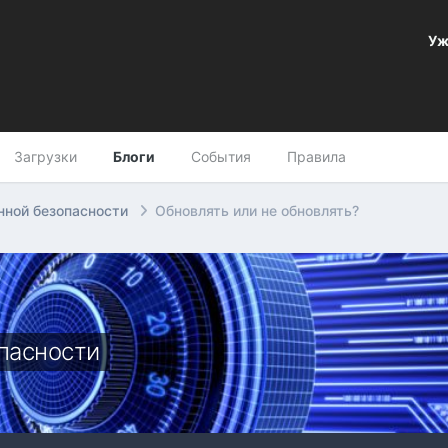
Уж
Загрузки
Блоги
События
Правила
нной безопасности
Обновлять или не обновлять?
пасности