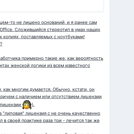
щем-то не лишено оснований, и я ранее сам
 Office. Сложившийся стереотип в умах наших
 копиях, поставляемых с ноутбуками!
О?
аботчика примерно такие же, как вероятность
ентах женской логики из всем известного
, как многим думается. Обычно, кстати, он
Причем с наличием или отсутствием лицензии
я лицензии
).
 "липовая" лицензия с не очень качественно
в своей практике раза три - лечится так же