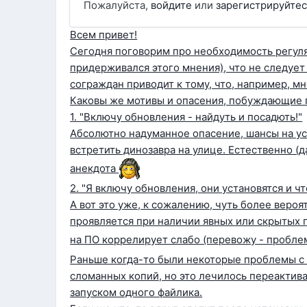
Пожалуйста,
войдите
или
зарегистрируйтес
Всем привет!
Сегодня поговорим про необходимость регуля
придерживался этого мнения), что не следует
сограждан приводит к тому, что, например, 
Каковы же мотивы и опасения, побуждающие п
1. "Включу обновления - найдуть и посадють!"
Абсолютно надуманное опасение, шансы на ус
встретить динозавра на улице. Естественно (д
анекдота
2. "Я включу обновления, они установятся и чт
А вот это уже, к сожалению, чуть более вероя
проявляется при наличии явных или скрытых 
на ПО коррелирует слабо (перевожу - пробле
Раньше когда-то были некоторые проблемы с W
сломанных копий, но это лечилось переактива
запуском одного файлика.