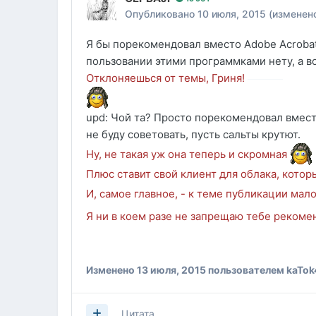
Опубликовано
10 июля, 2015
(изменен
Я бы порекомендовал вместо Adobe Acrobat 
пользовании этими программками нету, а в
Отклоняешься от темы, Гриня!
upd: Чой та? Просто порекомендовал вмест
не буду советовать, пусть сальты крутют.
Ну, не такая уж она теперь и скромная
Плюс ставит свой клиент для облака, котор
И, самое главное, - к теме публикации мал
Я ни в коем разе не запрещаю тебе рекоме
Изменено
13 июля, 2015
пользователем kaTok
Цитата