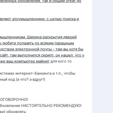
овленных обновлений, так и общий откат до
являют злоумышленники, с целью поиска и
умышленникам. Ширина раскрытия дверей
вы любите полазить по всяким парашным
едством электронной почты - там вы хотя бы
айт, там выполнился скрипт, он нашел, что у
т уже ваш компьютер
майнит
для кого то
стемах интернет-банкинга и т.п., чтобы
й код (а что? а вдруг!)
БЕЗОГОВОРОЧНО!
ое обновление НАСТОЯТЕЛЬНО РЕКОМЕНДУЮ!
и) обновлять: