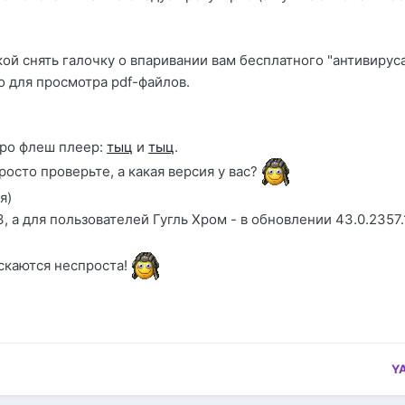
ой снять галочку о впаривании вам бесплатного "антивируса
о для просмотра pdf-файлов.
про флеш плеер:
тыц
и
тыц
.
осто проверьте, а какая версия у вас?
я)
3, а для пользователей Гугль Хром - в обновлении 43.0.2357
ускаются неспроста!
YA