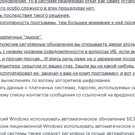
 обновлений, то в системе реализован откат как самих устан
го особо сложного в этих процедурах нет.
ь последствия такого решения.
е популярность программы, тем большее внимание к ней про
различных "дырок".
 Отключив регулярные обновления вы открываете двери зло
ь с низким уровнем осведомленности в вопросах ИБ, если 
 и прочая-прочая... И здесь речь даже не о заражении поср
ьютера, скрытом от ваших глаз. Зашли вы на какой-нибудь с
эксплуатировал ее, закачал к вам на комп программку, и во
х вычислениях по взлому алгоритмов шифрования.
ать данные о платежных системах, паролях, используемых си
ему списку контактов сообщения со ссылочкой на вредоносны
ерсий Windows использовать автоматическое обновление 
совсем лицензионной Windows использовать автоматическ
ой системы также следует регулярно (а лучше автоматическ