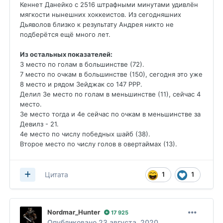
Кеннет Данейко с 2516 штрафными минутами удивлён
мягкости нынешних хоккеистов. Из сегодняшних
Дьяволов близко к результату Андрея никто не
подберётся ещё много лет.
Из остальных показателей:
3 место по голам в большинстве (72).
7 место по очкам в большинстве (150), сегодня это уже
8 место и рядом Зейджак со 147 PPP.
Делил 3е место по голам в меньшинстве (11), сейчас 4
место.
3е место тогда и 4е сейчас по очкам в меньшинстве за
Девилз - 21.
4е место по числу победных шайб (38).
Второе место по числу голов в овертаймах (13).
1
1
Цитата
Nordmar_Hunter
17 925
Опубликовано
23 августа, 2020