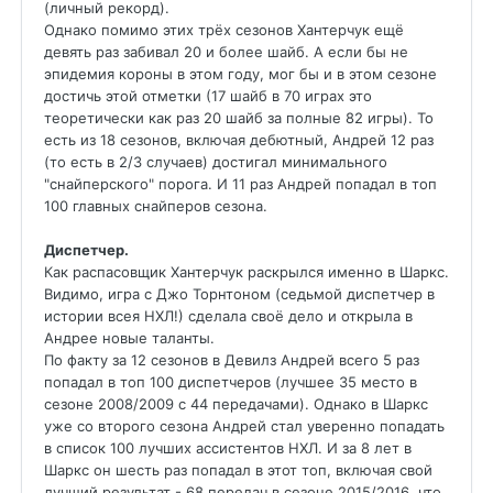
(личный рекорд).
Однако помимо этих трёх сезонов Хантерчук ещё
девять раз забивал 20 и более шайб. А если бы не
эпидемия короны в этом году, мог бы и в этом сезоне
достичь этой отметки (17 шайб в 70 играх это
теоретически как раз 20 шайб за полные 82 игры). То
есть из 18 сезонов, включая дебютный, Андрей 12 раз
(то есть в 2/3 случаев) достигал минимального
"снайперского" порога. И 11 раз Андрей попадал в топ
100 главных снайперов сезона.
Диспетчер.
Как распасовщик Хантерчук раскрылся именно в Шаркс.
Видимо, игра с Джо Торнтоном (седьмой диспетчер в
истории всея НХЛ!) сделала своё дело и открыла в
Андрее новые таланты.
По факту за 12 сезонов в Девилз Андрей всего 5 раз
попадал в топ 100 диспетчеров (лучшее 35 место в
сезоне 2008/2009 с 44 передачами). Однако в Шаркс
уже со второго сезона Андрей стал уверенно попадать
в список 100 лучших ассистентов НХЛ. И за 8 лет в
Шаркс он шесть раз попадал в этот топ, включая свой
лучший результат - 68 передач в сезоне 2015/2016, что