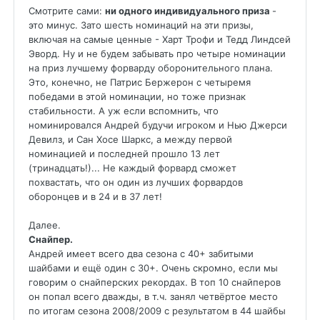
Смотрите сами:
ни одного индивидуального приза
-
это минус. Зато шесть номинаций на эти призы,
включая на самые ценные - Харт Трофи и Тедд Линдсей
Эворд. Ну и не будем забывать про четыре номинации
на приз лучшему форварду оборонительного плана.
Это, конечно, не Патрис Бержерон с четыремя
победами в этой номинации, но тоже признак
стабильности. А уж если вспомнить, что
номинировался Андрей будучи игроком и Нью Джерси
Девилз, и Сан Хосе Шаркс, а между первой
номинацией и последней прошло 13 лет
(тринадцать!)... Не каждый форвард сможет
похвастать, что он один из лучших форвардов
оборонцев и в 24 и в 37 лет!
Далее.
Снайпер.
Андрей имеет всего два сезона с 40+ забитыми
шайбами и ещё один с 30+. Очень скромно, если мы
говорим о снайперских рекордах. В топ 10 снайперов
он попал всего дважды, в т.ч. занял четвёртое место
по итогам сезона 2008/2009 с результатом в 44 шайбы