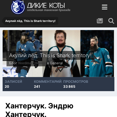
Акулий лёд. This is Shark territory!
Акулий лёд. This is Shark territory!
Блог
Nordmar_Hunter
в
General
ЗАПИСЕЙ
КОММЕНТАРИЙ
ПРОСМОТРОВ
20
241
33 865
Хантерчук. Эндрю
Хантерчук.