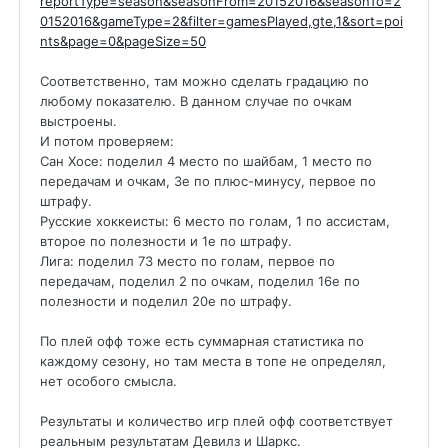
reportType=season&seasonFrom=20152016&seasonTo=2
0152016&gameType=2&filter=gamesPlayed,gte,1&sort=poi
nts&page=0&pageSize=50
Соответственно, там можно сделать градацию по
любому показателю. В данном случае по очкам
выстроены.
И потом проверяем:
Сан Хосе: поделил 4 место по шайбам, 1 место по
передачам и очкам, 3е по плюс-минусу, первое по
штрафу.
Русские хоккеисты: 6 место по голам, 1 по ассистам,
второе по полезности и 1е по штрафу.
Лига: поделил 73 место по голам, первое по
передачам, поделил 2 по очкам, поделил 16е по
полезности и поделил 20е по штрафу.
По плей офф тоже есть суммарная статистика по
каждому сезону, но там места в топе не определял,
нет особого смысла.
Результаты и количество игр плей офф соответствует
реальным результатам Девилз и Шаркс.