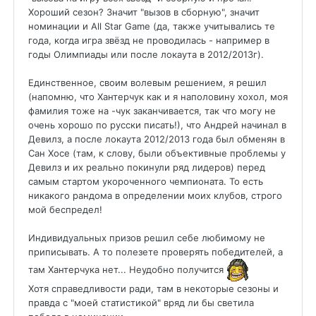
Хороший сезон? Значит "вызов в сборную", значит
номинации и All Star Game (да, также учитывались те
года, когда игра звёзд не проводилась - например в
годы Олимпиады или после локаута в 2012/2013г).
Единственное, своим волевым решением, я решил
(напомню, что Хантерчук как и я наполовину хохол, моя
фамилия тоже на -чук заканчивается, так что могу не
очень хорошо по русски писать!), что Андрей начинал в
Девилз, а после локаута 2012/2013 года был обменян в
Сан Хосе (там, к слову, были объективные проблемы у
Девилз и их реально покинули ряд лидеров) перед
самым стартом укороченного чемпионата. То есть
никакого рандома в определении моих клубов, строго
мой беспредел!
Индивидуальных призов решил себе любимому не
приписывать. А то полезете проверять победителей, а
там Хантерчука нет... Неудобно получится
Хотя справедливости ради, там в некоторые сезоны и
правда с "моей статистикой" вряд ли бы светила