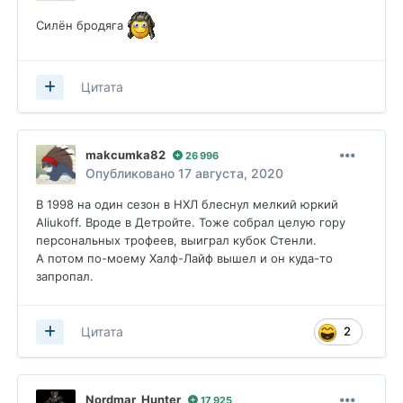
Силён бродяга
Цитата
makcumka82
26 996
Опубликовано
17 августа, 2020
В 1998 на один сезон в НХЛ блеснул мелкий юркий
Aliukoff. Вроде в Детройте. Тоже собрал целую гору
персональных трофеев, выиграл кубок Стенли.
А потом по-моему Халф-Лайф вышел и он куда-то
запропал.
2
Цитата
Nordmar_Hunter
17 925