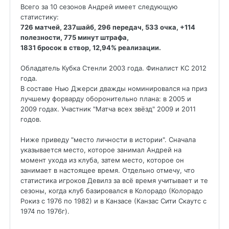
Всего за 10 сезонов Андрей имеет следующую
статистику:
726 матчей, 237шайб, 296 передач, 533 очка, +114
полезности, 775 минут штрафа,
1831 бросок в створ, 12,94% реализации.
Обладатель Кубка Стенли 2003 года. Финалист КС 2012
года.
В составе Нью Джерси дважды номинировался на приз
лучшему форварду оборонительно плана: в 2005 и
2009 годах. Участник "Матча всех звёзд" 2009 и 2011
годов.
Ниже приведу "место личности в истории". Сначала
указывается место, которое занимал Андрей на
момент ухода из клуба, затем место, которое он
занимает в настоящее время. Отдельно отмечу, что
статистика игроков Девилз за всё время учитывает и те
сезоны, когда клуб базировался в Колорадо (Колорадо
Рокиз с 1976 по 1982) и в Канзасе (Канзас Сити Скаутс с
1974 по 1976г).