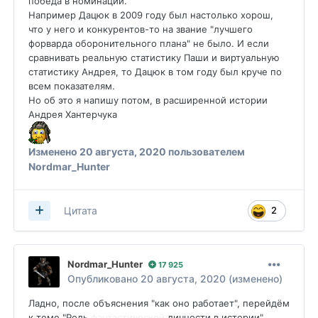
победа в номинации.
Например Дацюк в 2009 году был настолько хорош,
что у него и конкурентов-то на звание "лучшего
форварда оборонительного плана" не было. И если
сравнивать реальную статистику Паши и виртуальную
статистику Андрея, то Дацюк в том году был круче по
всем показателям.
Но об это я напишу потом, в расширенной истории
Андрея Хантерчука
Изменено
20 августа, 2020
пользователем
Nordmar_Hunter
2
Цитата
Nordmar_Hunter
17 925
Опубликовано
20 августа, 2020
(изменено)
Ладно, после объяснения "как оно работает", перейдём
к теме "Роль
фантастической
личности в истории".