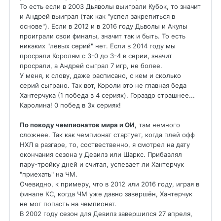
То есть если в 2003 Дьяволы выиграли Кубок, то значит
и Андрей выиграл (так как "успел закрепиться в
основе"). Если в 2012 и в 2016 году Дьволы и Акулы
проиграли свои финалы, значит так и быть. То есть
никаких "левых серий" нет. Если в 2014 году мы
просрали Королям с 3-0 до 3-4 в серии, значит
просрали, а Андрей сыграл 7 игр, не более.
У меня, к слову, даже расписано, с кем и сколько
серий сыграно. Так вот, Короли это не главная беда
Хантерчука (1 победа в 4 сериях). Гораздо страшнее...
Каролина! 0 побед в 3х сериях!
По поводу чемпионатов мира и ОИ,
там немного
сложнее. Так как чемпионат стартует, когда плей офф
НХЛ в разгаре, то, соотвественно, я смотрел на дату
окончания сезона у Девилз или Шаркс. Прибавлял
пару-тройку дней и считал, успевает ли Хантерчук
"приехать" на ЧМ.
Очевидно, к примеру, что в 2012 или 2016 году, играя в
финале КС, когда ЧМ уже давно завершён, Хантерчук
не мог попасть на чемпионат.
В 2002 году сезон для Девилз завершился 27 апреля,