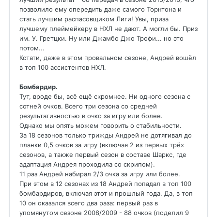
позволило ему опередить даже самого Торнтона и
стать лучшим распасовщиком Лиги! Увы, приза
лучшему плеймейкеру в НХЛ не дают. А могли бы. Приз
им. У. Гретцки. Ну или Джамбо Джо Трофи... но это
потом...
Кстати, даже в этом провальном сезоне, Андрей вошёл
в топ 100 ассистентов НХЛ.
Бомбардир.
Тут, вроде бы, всё ещё скромнее. Ни одного сезона с
сотней очков. Всего три сезона со средней
результативностью в очко за игру или более.
Однако мы опять можем говорить о стабильности.
За 18 сезонов только трижды Андрей не дотягивал до
планки 0,5 очков за игру (включая 2 из первых трёх
сезонов, а также первый сезон в составе Шаркс, где
адаптация Андрея проходила со скрипом).
11 раз Андрей набирал 2/3 очка за игру или более.
При этом в 12 сезонах из 18 Андрей попадал в топ 100
бомбардиров, включая этот и прошлый года. Да, в топ
10 он оказался всего два раза: первый раз в
упомянутом сезоне 2008/2009 - 88 очков (поделил 9