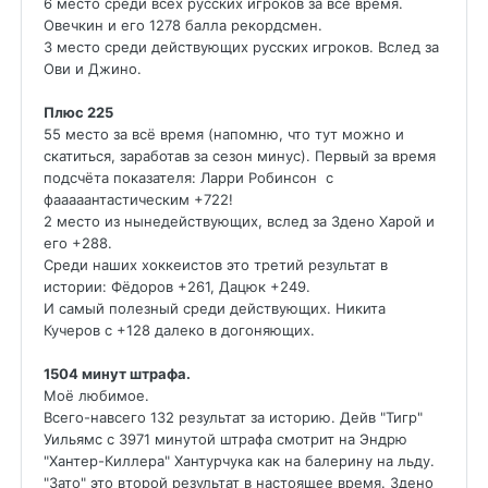
6 место среди всех русских игроков за всё время.
Овечкин и его 1278 балла рекордсмен.
3 место среди действующих русских игроков. Вслед за
Ови и Джино.
Плюс 225
55 место за всё время (напомню, что тут можно и
скатиться, заработав за сезон минус). Первый за время
подсчёта показателя: Ларри Робинсон с
фааааантастическим +722!
2 место из нынедействующих, вслед за Здено Харой и
его +288.
Среди наших хоккеистов это третий результат в
истории: Фёдоров +261, Дацюк +249.
И самый полезный среди действующих. Никита
Кучеров с +128 далеко в догоняющих.
1504 минут штрафа.
Моё любимое.
Всего-навсего 132 результат за историю. Дейв "Тигр"
Уильямс с 3971 минутой штрафа смотрит на Эндрю
"Хантер-Киллера" Хантурчука как на балерину на льду.
"Зато" это второй результат в настоящее время. Здено