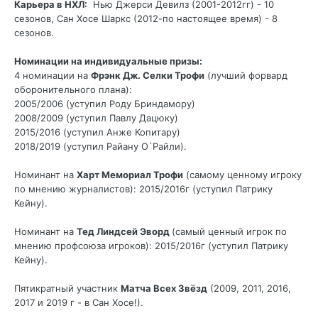
Карьера в НХЛ:
Нью Джерси Девилз (2001-2012гг) - 10
сезонов, Сан Хосе Шаркс (2012-по настоящее время) - 8
сезонов.
Номинации на индивидуальные призы:
4 номинации на
Фрэнк Дж. Селки Трофи
(лучший форвард
оборонительного плана):
2005/2006 (уступил Роду Бриндамору)
2008/2009 (уступил Павлу Дацюку)
2015/2016 (уступил Анже Копитару)
2018/2019 (уступил Райану О`Райли).
Номинант на
Харт Мемориал Трофи
(самому ценному игроку
по мнению журналистов): 2015/2016г (уступил Патрику
Кейну).
Номинант на
Тед Линдсей Эворд
(самый ценный игрок по
мнению профсоюза игроков): 2015/2016г (уступил Патрику
Кейну).
Пятикратный участник
Матча Всех Звёзд
(2009, 2011, 2016,
2017 и 2019 г - в Сан Хосе!).