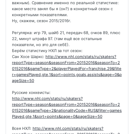
важным). Сравнение именно по реальной статистике:
какое место занял бы я (он?) в конкретный сезон с
конкретными показателями.
Ну, скажем, сезон 2015/2016г.
Регулярка: игр 79, шайб 21, передач 68, очков 89, плюс
22, минут штрафа 97. (там ещё все остальные
показатели, но это для себЕ).
Берём статистику НХЛ за тот сезон:
Сан Хосе Шаркс:
http://www.nhl.com/stats/ru/skaters?
reportType=season&seasonFrom=20152016&seasonTo=2
0152016&gameType=2&playerPlayedFor=franchise.29&filte
r=gamesPlayed,gte,1&sort=points,goals,assists&page=0&p
ageSize=50
Русские хоккеисты:
http://www.nhl.com/stats/ru/skaters?
reportType=season&seasonFrom=20152016&seasonTo=2
0152016&gameType=2&nationalityCode=RUS&filter=games
Played,gte,1&sort=points&page=0&pageSize=50
Всея НХЛ:
http://www.nhl.com/stats/ru/skaters?