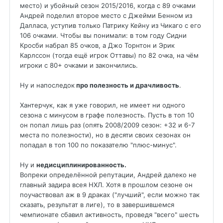
место) и убойный сезон 2015/2016, когда с 89 очками
Андрей поделил второе место с Джейми Бенном из
Далласа, уступив только Патрику Кейну из Чикаго с его
106 очками. Чтобы вы понимали: в том году Сидни
Кросби набрал 85 очков, а Джо Торнтон и Эрик
Карлссон (тогда ещё игрок Оттавы) по 82 очка, на чём
игроки с 80+ очками и закончились.
Ну и напоследок
про полезность и драчливость
.
Хантерчук, как я уже говорил, не имеет ни одного
сезона с минусом в графе полезность. Пусть в топ 10
он попал лишь раз (опять 2008/2009 сезон: +32 и 6-7
места по полезности), но в десяти своих сезонах он
попадал в топ 100 по показателю "плюс-минус".
Ну и
недисциплинированность.
Вопреки определённой репутации, Андрей далеко не
главный задира всея НХЛ. Хотя в прошлом сезоне он
поучаствовал аж в 9 драках ("лучший", если можно так
сказать, результат в лиге), то в завершившемся
чемпионате сбавил активность, проведя "всего" шесть