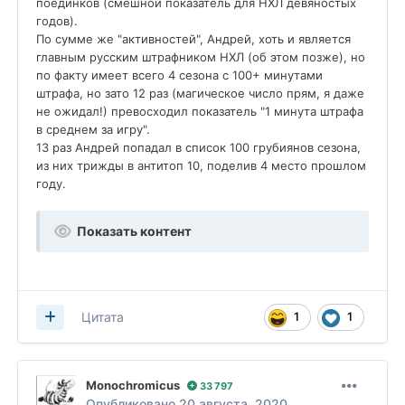
поединков (смешной показатель для НХЛ девяностых
годов).
По сумме же "активностей", Андрей, хоть и является
главным русским штрафником НХЛ (об этом позже), но
по факту имеет всего 4 сезона с 100+ минутами
штрафа, но зато 12 раз (магическое число прям, я даже
не ожидал!) превосходил показатель "1 минута штрафа
в среднем за игру".
13 раз Андрей попадал в список 100 грубиянов сезона,
из них трижды в антитоп 10, поделив 4 место прошлом
году.
Показать контент
1
1
Цитата
Monochromicus
33 797
Опубликовано
20 августа, 2020