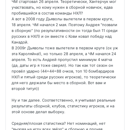
ЧМ стартовал 26 апреля. Теоретически, Хантерчук мог
участвовать, но кому нужен в сборной новичок, едва
пробившийся в состав команды НХЛ?
А вот в 2008 году Дьяволы вылетели в первом круге,
18 апреля. ЧМ начался 2 мая. Поэтому Андрея "позвали
в сборную" (по результативности он тогда был 11 среди
русских в НХЛ) и он вместе с Кови ковал победу над
Канадой.
В 2009г Дьяволы тоже вылетели в первом круге (ох уж
эта Кароляйна!), но только 28 апреля, а ЧМ начался 24
апреля. То есть Андрей пропустил минимум 4 матча
(да, даты игр я тоже сверял). Но так как тот сезон он
провёл ударно (44+44=88 очков, топ 10 бомбардиров
НХЛ и пятый среди русских игроков), то теоретически
для него держали бы место в сборной. Вот вам и
второй титул))
Ну и так далее. Соответственно, я учитывал реальные
результаты сборной, клубов, статистику игроков, и на
этой основе делал выборку.
Средняя/плохая статистика? Нет номинаций, нет
"вызова на игру всех звёзд" и сборную и прочая.