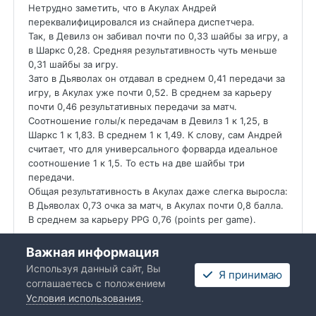
Нетрудно заметить, что в Акулах Андрей
переквалифицировался из снайпера диспетчера.
Так, в Девилз он забивал почти по 0,33 шайбы за игру, а
в Шаркс 0,28. Средняя результативность чуть меньше
0,31 шайбы за игру.
Зато в Дьяволах он отдавал в среднем 0,41 передачи за
игру, в Акулах уже почти 0,52. В среднем за карьеру
почти 0,46 результативных передачи за матч.
Соотношение голы/к передачам в Девилз 1 к 1,25, в
Шаркс 1 к 1,83. В среднем 1 к 1,49. К слову, сам Андрей
считает, что для универсального форварда идеальное
соотношение 1 к 1,5. То есть на две шайбы три
передачи.
Общая результативность в Акулах даже слегка выросла:
В Дьяволах 0,73 очка за матч, в Акулах почти 0,8 балла.
В среднем за карьеру PPG 0,76 (points per game).
Акулы.
Важная информация
Итак, "место в истории". Здесь указываются места как в
Используя данный сайт, Вы
Я принимаю
истории всей франшизы, так и среди действующих
соглашаетесь с положением
хоккеистов Сан Хосе в текущем составе. То есть среди
Условия использования
.
действующих не учитываются, к примеру, Джо