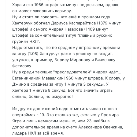
Хара и его 1956 штрафных минут недосягаем, однако
он может завершить карьеру.
Ну и стоит ли говорить, что ещё в прошлом году
Хантерчук обогнал Дариуса Каспарайтиса (1379 минут
штрафа) и самого Андрея Назарова (1409 минут
штрафа) за сомнительный титул "главный русских
грубиян НХЛ".
Надо отметить, что по среднему штрафному времени
за игру (1:08) Хантурчук даже в десятку не входит,
уступаю, к примеру, Борису Миронову и Вячеславу
Фетисову.
Ну а среди текущих "преследователей" Андрея идёт...
Евгениииииий Маааалкин! 960 минут штрафа. К слову, у
Джино в среднем за игру 1 минута 3 секунды. У
Хантера 1 минута 8 секунд. Вот что значить играть
сильно, больно, но аккуратно!
Из других достижений надо отметить число голов в
овертаймах - 19. Это столько же, сколько у Яромира
Ягра и лишь немногим меньше, чем 23 шайбы в
дополнительное время на счету Александра Овечкина,
лидера НХЛ за всё время.