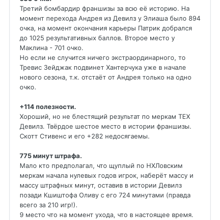
Третий бомбардир франшизы за всю её историю. На
момент перехода Андрея из Девилз у Элиаша было 894
очка, на момент окончания карьеры Патрик добрался
до 1025 результативных баллов. Второе место у
Маклина - 701 очко.
Но если не случится ничего экстраординарного, то
Тревис Зейджак подвинет Хантерчука уже в начале
нового сезона, т.к. отстаёт от Андрея только на одно
очко.
+114 полезности.
Хороший, но не блестящий результат по меркам ТЕХ
Девилз. Твёрдое шестое место в истории франшизы.
Скотт Стивенс и его +282 недосягаемы.
775 минут штрафа.
Мало кто предполагал, что щуплый по НХЛовским
меркам начала нулевых годов игрок, наберёт массу и
массу штрафных минут, оставив в истории Девилз
позади Кшиштофа Оливу с его 724 минутами (правда
всего за 210 игр!).
9 место что на момент ухода, что в настоящее время.