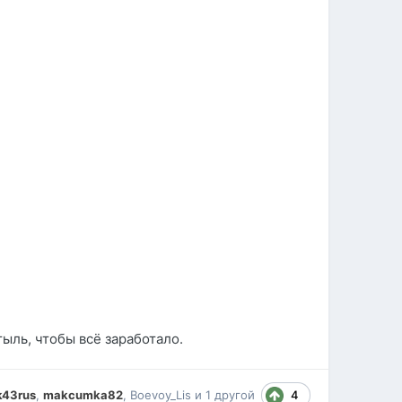
тыль, чтобы всё заработало.
4
k43rus
,
makcumka82
,
Boevoy_Lis
и
1 другой