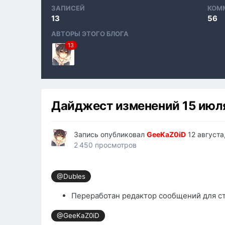
ЗАПИСЕЙ
КОМ
13
56
АВТОРЫ ЭТОГО БЛОГА
13
Дайджест изменений 15 июля 
Запись опубликовал
GeeKaZ0iD
12 августа
2 450 просмотров
@Dubles
Переработан редактор сообщений для с
@GeeKaZ0iD