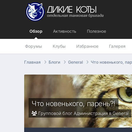
Обзор
Активность
Полезное
Форумы
Клубы
Избранное
Галерея
Главная
Блоги
General
Что новенького, па
Что новенького, парень?!
Групповой блог Администрация в
General