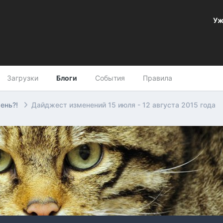
Уж
Загрузки
Блоги
События
Правила
рень?!
Дайджест изменений 15 июля - 12 августа 2015 года