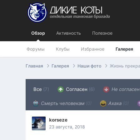
Обзор
Активность
Полезное
Форумы
Клубы
Избранное
Галерея
Главная
Галерея
Наши фото
Жизнь прекра
Все
(7)
Согласен
(6)
Не согласе
Смерть человекам
(0)
Ахаха
(0)
korseze
23 августа, 2018