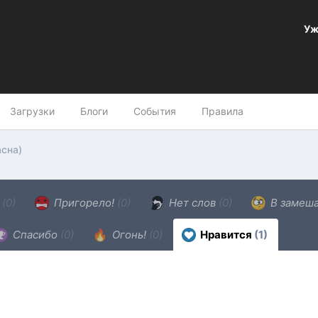
Уж
Загрузки
Блоги
События
Правила
сна)
н
(0)
Пригорело!
(0)
Нет слов
(0)
В замеш
Спасибо
(0)
Огонь!
(0)
Нравится
(1)