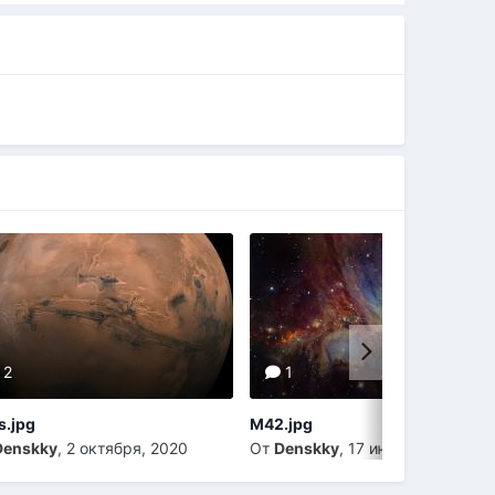
2
1
s.jpg
M42.jpg
Denskky
,
2 октября, 2020
От
Denskky
,
17 июня, 2020