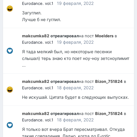
19 февраля, 2022
Eurodance. vol.1
Загуглил.
Лучше б не гуглил.
makcumka82
отреагировал
на пост
Moelders
в
19 февраля, 2022
Eurodance. vol.1
Я тада мелкий был, но некоторые песенки
слышал) терь знаю кто поет ноу-ноу зетсноулимит
...
makcumka82
отреагировал
на пост
Bizon_751824
в
18 февраля, 2022
Eurodance. vol.1
Не искушай. Цитата будет в следующих выпусках.
makcumka82
отреагировал
на пост
Bizon_751824
в
18 февраля, 2022
Eurodance. vol.1
Я только вот вчера Брат пересматривал. Откуда
такие совпадения. Ладно, когда до E-rotic...