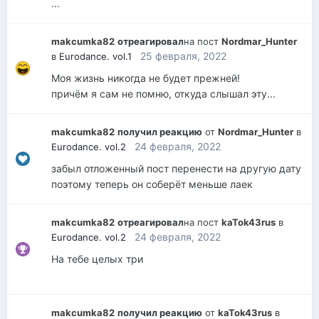
...
makcumka82
отреагировал
на пост
Nordmar_Hunter
25 февраля, 2022
в
Eurodance. vol.1
Моя жизнь никогда не будет прежней!
причём я сам не помню, откуда слышал эту...
makcumka82
получил реакцию
от
Nordmar_Hunter
в
24 февраля, 2022
Eurodance. vol.2
забыл отложенный пост перенести на другую дату
поэтому теперь он соберёт меньше лаек
makcumka82
отреагировал
на пост
kaTok43rus
в
24 февраля, 2022
Eurodance. vol.2
На тебе целых три
makcumka82
получил реакцию
от
kaTok43rus
в