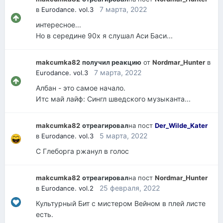
7 марта, 2022
в
Eurodance. vol.3
интересное...
Но в середине 90х я слушал Аси Баси...
makcumka82
получил реакцию
от
Nordmar_Hunter
в
7 марта, 2022
Eurodance. vol.3
Албан - это самое начало.
Итс май лайф: Сингл шведского музыканта...
makcumka82
отреагировал
на пост
Der_Wilde_Kater
5 марта, 2022
в
Eurodance. vol.3
С Глеборга ржанул в голос
makcumka82
отреагировал
на пост
Nordmar_Hunter
25 февраля, 2022
в
Eurodance. vol.2
Культурный Бит с мистером Вейном в плей листе
есть.