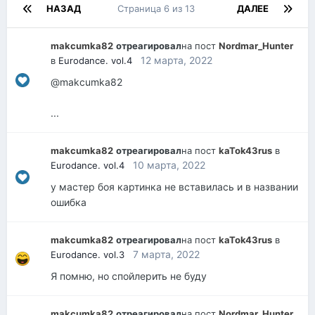
НАЗАД
Страница 6 из 13
ДАЛЕЕ
makcumka82
отреагировал
на пост
Nordmar_Hunter
12 марта, 2022
в
Eurodance. vol.4
@makcumka82
...
makcumka82
отреагировал
на пост
kaTok43rus
в
10 марта, 2022
Eurodance. vol.4
у мастер боя картинка не вставилась и в названии
ошибка
makcumka82
отреагировал
на пост
kaTok43rus
в
7 марта, 2022
Eurodance. vol.3
Я помню, но спойлерить не буду
makcumka82
отреагировал
на пост
Nordmar_Hunter