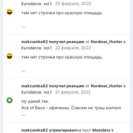
23 февраля, 2022
Eurodance. vol.1
там нет строчки про красную площадь.
...
makcumka82
получил реакцию
от
Nordmar_Hunter
в
22 февраля, 2022
Eurodance. vol.1
там нет строчки про красную площадь.
...
makcumka82
получил реакцию
от
Nordmar_Hunter
в
21 февраля, 2022
Eurodance. vol.1
Ну давай так.
Ace of Bace - офигенны. Совсем не трэш контент.
...
makcumka82
отреагировал
на пост
Moelders
в