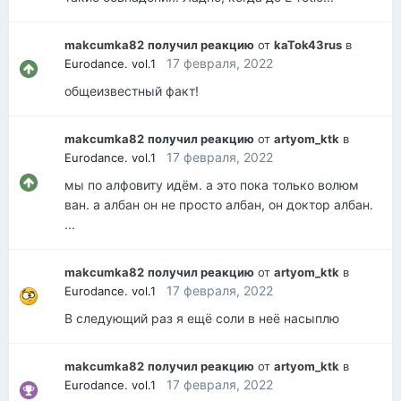
makcumka82
получил реакцию
от
kaTok43rus
в
17 февраля, 2022
Eurodance. vol.1
общеизвестный факт!
makcumka82
получил реакцию
от
artyom_ktk
в
17 февраля, 2022
Eurodance. vol.1
мы по алфовиту идём. а это пока только волюм
ван. а албан он не просто албан, он доктор албан.
...
makcumka82
получил реакцию
от
artyom_ktk
в
17 февраля, 2022
Eurodance. vol.1
В следующий раз я ещё соли в неё насыплю
makcumka82
получил реакцию
от
artyom_ktk
в
17 февраля, 2022
Eurodance. vol.1