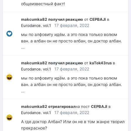
общеизвестный факт!
makcumka82
получил реакцию
от
CEPBAJl
в
17 февраля, 2022
Eurodance. vol.1
мы по алфовиту идём. а это пока только волюм
ван. а албан он не просто албан, он доктор албан.
...
makcumka82
получил реакцию
от
kaTok43rus
в
17 февраля, 2022
Eurodance. vol.1
мы по алфовиту идём. а это пока только волюм
ван. а албан он не просто албан, он доктор албан.
...
makcumka82
отреагировал
на пост
CEPBAJl
в
17 февраля, 2022
Eurodance. vol.1
А где доктор Албан? Или он не в том жанре творил
прекрасное?