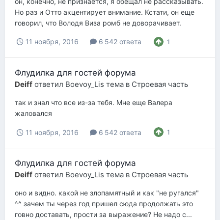
он, конечно, не признается, я обещал не рассказывать.
Но раз и Отто акцентирует внимание. Кстати, он еще
говорил, что Володя Виза ромб не доворачивает.
11 ноября, 2016
6 542 ответа
1
Флудилка для гостей форума
Deiff
ответил
Boevoy_Lis
тема в
Строевая часть
так и знал что все из-за тебя. Мне еще Валера
жаловался
11 ноября, 2016
6 542 ответа
1
Флудилка для гостей форума
Deiff
ответил
Boevoy_Lis
тема в
Строевая часть
оно и видно. какой не злопамятный и как "не ругался"
^^ зачем ты через год пришел сюда продолжать это
говно доставать, прости за выражение? Не надо с...