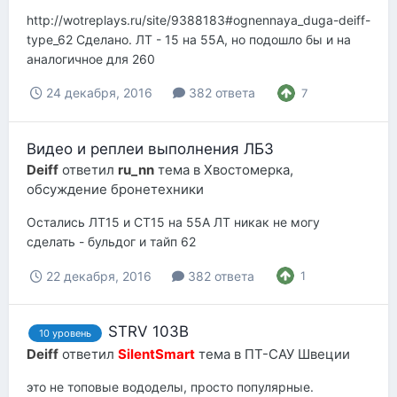
http://wotreplays.ru/site/9388183#ognennaya_duga-deiff-
type_62 Сделано. ЛТ - 15 на 55А, но подошло бы и на
аналогичное для 260
24 декабря, 2016
382 ответа
7
Видео и реплеи выполнения ЛБЗ
Deiff
ответил
ru_nn
тема в
Хвостомерка,
обсуждение бронетехники
Остались ЛТ15 и СТ15 на 55А ЛТ никак не могу
сделать - бульдог и тайп 62
22 декабря, 2016
382 ответа
1
STRV 103B
10 уровень
Deiff
ответил
SilentSmart
тема в
ПТ-САУ Швеции
это не топовые вододелы, просто популярные.