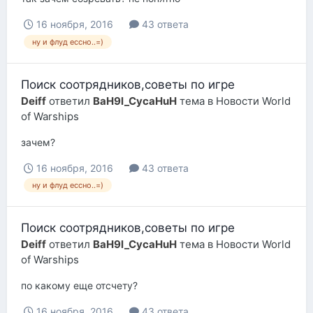
16 ноября, 2016
43 ответа
ну и флуд ессно..=)
Поиск соотрядников,советы по игре
Deiff
ответил
BaH9l_CycaHuH
тема в
Новости World
of Warships
зачем?
16 ноября, 2016
43 ответа
ну и флуд ессно..=)
Поиск соотрядников,советы по игре
Deiff
ответил
BaH9l_CycaHuH
тема в
Новости World
of Warships
по какому еще отсчету?
16 ноября, 2016
43 ответа