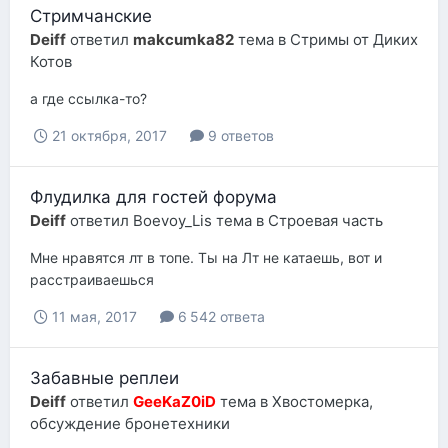
Стримчанские
Deiff
ответил
makcumka82
тема в
Стримы от Диких
Котов
а где ссылка-то?
21 октября, 2017
9 ответов
Флудилка для гостей форума
Deiff
ответил
Boevoy_Lis
тема в
Строевая часть
Мне нравятся лт в топе. Ты на Лт не катаешь, вот и
расстраиваешься
11 мая, 2017
6 542 ответа
Забавные реплеи
Deiff
ответил
GeeKaZ0iD
тема в
Хвостомерка,
обсуждение бронетехники