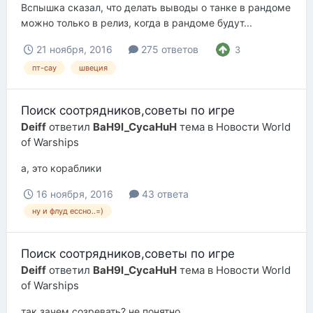
Вспышка сказал, что делать выводы о танке в рандоме
можно только в релиз, когда в рандоме будут...
21 ноября, 2016
275 ответов
3
пт-сау
швеция
Поиск соотрядников,советы по игре
Deiff
ответил
BaH9l_CycaHuH
тема в
Новости World
of Warships
а, это кораблики
16 ноября, 2016
43 ответа
ну и флуд ессно..=)
Поиск соотрядников,советы по игре
Deiff
ответил
BaH9l_CycaHuH
тема в
Новости World
of Warships
так зачем созревать? не понятно