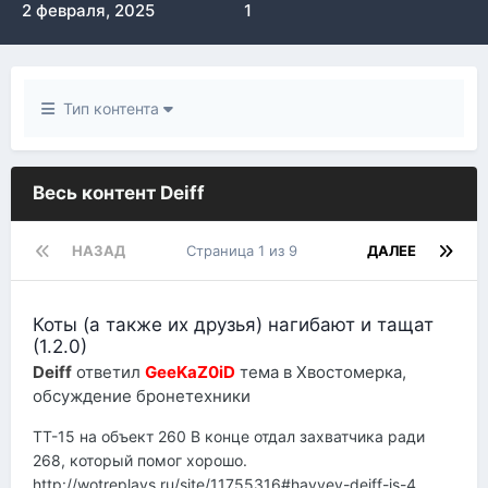
2 февраля, 2025
1
Тип контента
Весь контент Deiff
НАЗАД
Страница 1 из 9
ДАЛЕЕ
Коты (а также их друзья) нагибают и тащат
(1.2.0)
Deiff
ответил
GeeKaZ0iD
тема в
Хвостомерка,
обсуждение бронетехники
ТТ-15 на объект 260 В конце отдал захватчика ради
268, который помог хорошо.
http://wotreplays.ru/site/11755316#hayvey-deiff-is-4