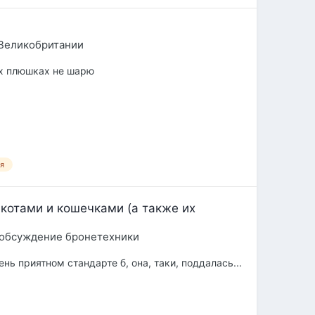
Великобритании
вых плюшках не шарю
я
 котами и кошечками (а также их
 обсуждение бронетехники
чень приятном стандарте б, она, таки, поддалась...