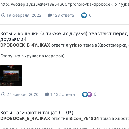
http://wotreplays.ru/site/13954660#prohorovka-dpobocek_b_4yjik
6
19 февраля, 2022
123 ответа
Коты и кошечки (а также их друзья) хвастают перед
друзьями)!
DPOBOCEK_B_4YJIKAX
ответил
yridro
тема в
Хвостомерка,
Старушка выручает в марафон)
6
27 ноября, 2020
1 432 ответа
Коты нагибают и тащат (1.10*)
DPOBOCEK_B_4YJIKAX
ответил
Bizon_751824
тема в
Хвост