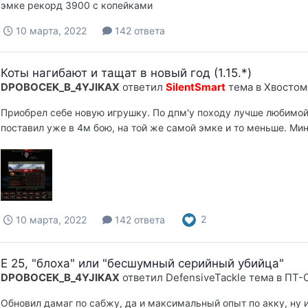
эмке рекорд 3900 с копейками
10 марта, 2022
142 ответа
Коты нагибают и тащат в новый год (1.15.*)
DPOBOCEK_B_4YJIKAX
ответил
SilentSmart
тема в
Хвостом
Приобрел себе новую игрушку. По дпм'у походу лучше любимой
поставил уже в 4м бою, на той же самой эмке и то меньше. Мин
2
10 марта, 2022
142 ответа
E 25, "блоха" или "бесшумный серийный убийца"
DPOBOCEK_B_4YJIKAX
ответил
DefensiveTackle
тема в
ПТ-
Обновил дамаг по сабжу, да и максимальный опыт по акку, ну и