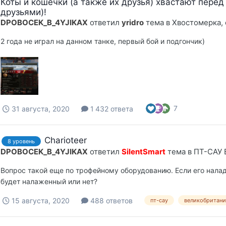
Коты и кошечки (а также их друзья) хвастают перед
друзьями)!
DPOBOCEK_B_4YJIKAX
ответил
yridro
тема в
Хвостомерка,
2 года не играл на данном танке, первый бой и подгончик)
7
31 августа, 2020
1 432 ответа
Charioteer
8 уровень
DPOBOCEK_B_4YJIKAX
ответил
SilentSmart
тема в
ПТ-САУ 
Вопрос такой еще по трофейному оборудованию. Если его налади
будет налаженный или нет?
15 августа, 2020
488 ответов
пт-сау
великобритани