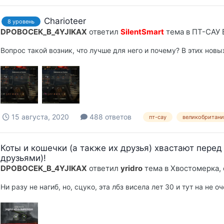
Charioteer
8 уровень
DPOBOCEK_B_4YJIKAX
ответил
SilentSmart
тема в
ПТ-САУ 
Вопрос такой возник, что лучше для него и почему? В этих но
15 августа, 2020
488 ответов
пт-сау
великобритани
Коты и кошечки (а также их друзья) хвастают перед
друзьями)!
DPOBOCEK_B_4YJIKAX
ответил
yridro
тема в
Хвостомерка,
Ни разу не нагиб, но, сцуко, эта лбз висела лет 30 и тут на не о