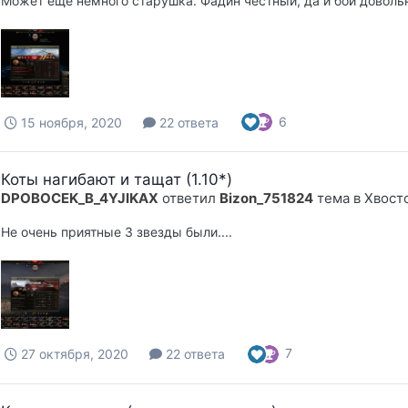
Может еще немного старушка. Фадин честный, да и бой доволь
6
15 ноября, 2020
22 ответа
Коты нагибают и тащат (1.10*)
DPOBOCEK_B_4YJIKAX
ответил
Bizon_751824
тема в
Хвост
Не очень приятные 3 звезды были....
7
27 октября, 2020
22 ответа