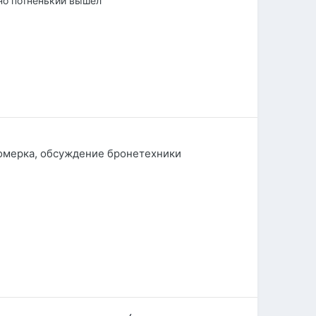
но потненький вышел
омерка, обсуждение бронетехники