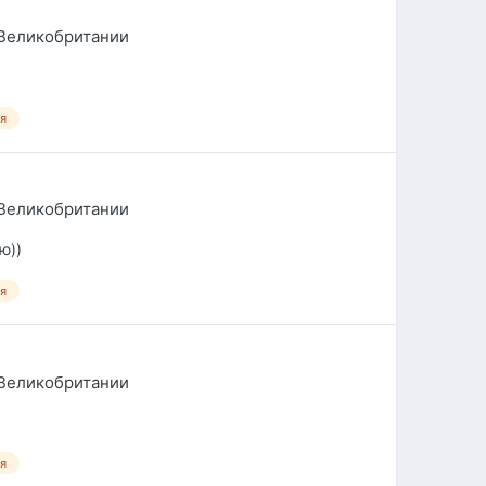
Великобритании
я
Великобритании
ю))
я
Великобритании
я