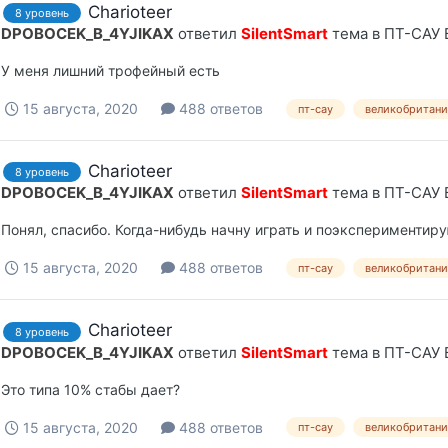
Charioteer
8 уровень
DPOBOCEK_B_4YJIKAX
ответил
SilentSmart
тема в
ПТ-САУ 
У меня лишний трофейный есть
15 августа, 2020
488 ответов
пт-сау
великобритани
Charioteer
8 уровень
DPOBOCEK_B_4YJIKAX
ответил
SilentSmart
тема в
ПТ-САУ 
Понял, спасибо. Когда-нибудь начну играть и поэкспериментиру
15 августа, 2020
488 ответов
пт-сау
великобритани
Charioteer
8 уровень
DPOBOCEK_B_4YJIKAX
ответил
SilentSmart
тема в
ПТ-САУ 
Это типа 10% стабы дает?
15 августа, 2020
488 ответов
пт-сау
великобритани