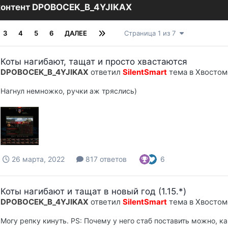
контент DPOBOCEK_B_4YJIKAX
3
4
5
6
ДАЛЕЕ
Страница 1 из 7
Коты нагибают, тащат и просто хвастаются
DPOBOCEK_B_4YJIKAX
ответил
SilentSmart
тема в
Хвостом
Нагнул немножко, ручки аж тряслись)
6
26 марта, 2022
817 ответов
Коты нагибают и тащат в новый год (1.15.*)
DPOBOCEK_B_4YJIKAX
ответил
SilentSmart
тема в
Хвостом
Могу репку кинуть. PS: Почему у него стаб поставить можно, к